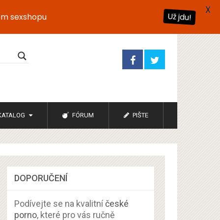
X
ém sexshopu
Už jdu!
KATALOG
FÓRUM
PIŠTE
DOPORUČENÍ
Podívejte se na kvalitní
české
porno
, které pro vás ručně