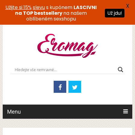
X
Užijte si 15%
slevu
s kupónem
LASCIVNI
na TOP bestsellery
na našem
Už jdu!
oblíbeném sexshopu
Menu