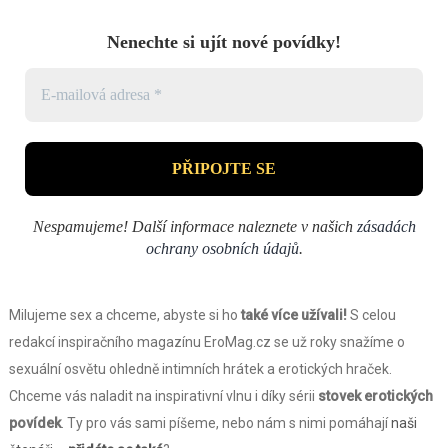
Nenechte si ujít nové povídky!
Nespamujeme! Další informace naleznete v našich
zásadách
ochrany osobních údajů
.
Milujeme sex a chceme, abyste si ho
také více užívali!
S celou
redakcí inspiračního magazínu EroMag.cz se už roky snažíme o
sexuální osvětu ohledně intimních hrátek a erotických hraček.
Chceme vás naladit na inspirativní vlnu i díky sérii
stovek erotických
povídek
. Ty pro vás sami píšeme, nebo nám s nimi pomáhají
naši