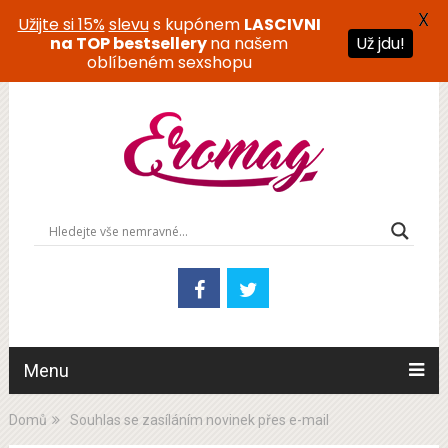
X
Užijte si 15%
slevu
s kupónem
LASCIVNI
na TOP bestsellery
na našem
Už jdu!
oblíbeném sexshopu
Menu
Domů
Souhlas se zasíláním novinek přes e-mail