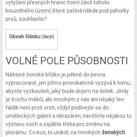
vytyčení přesných hranic horní části tohoto
kouzelného území, které začíná někde pod pahorky
prsů, souhlasíte?
Obsah článku
[
Skrýt
]
VOLNÉ POLE PŮSOBNOSTI
Některé ženské bříško je pěkně do pevna
vypracované, jen přímo provokativně vyzývá k tomu,
abyste vyzkoušeli, jaký bude dojem na dotek. Jindy
je trochu měkčí, ale mnohým z nás ani nějaký ten
faldík není proti srsti, vždyť podívejte se do
uměleckých galerií a obrazáren, navštivte nějakou tu
výstavu soch a zajděte třeba pro změnu na
plovárnu. Co kus, to unikát, na mnohých
ženských