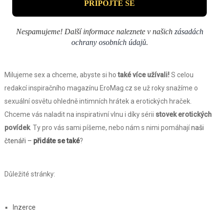
Nespamujeme! Další informace naleznete v našich
zásadách
ochrany osobních údajů
.
Milujeme sex a chceme, abyste si ho
také více užívali!
S celou
redakcí inspiračního magazínu EroMag.cz se už roky snažíme o
sexuální osvětu ohledně intimních hrátek a erotických hraček.
Chceme vás naladit na inspirativní vlnu i díky sérii
stovek erotických
povídek
. Ty pro vás sami píšeme, nebo nám s nimi pomáhají
naši
čtenáři –
přidáte se také
?
Důležité stránky:
Inzerce