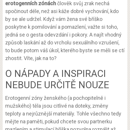
erotogenních zónách
člověk svůj zrak nechá
spočinout déle, než asi káže dobré vychování, kdo
by se ale udržel. Když vám žena své bříško
poskytne k pomilování a pomazlení, važte si toho,
jedná se o gesta odevzdání i pokory. A najít vhodný
způsob laskání až do vrcholu sexuálního vzrušení,
to bude potom váš úkol, kterého byste se měli se ctí
zhostit. Víte, jak na to?
O NÁPADY A INSPIRACI
NEBUDE URČITĚ NOUZE
Erotogenní zóny ženského (a pochopitelně i
mužského) těla jsou citlivé na doteky, změny
teploty a nejrůznější materiály. Tohle všechno tedy
mějte na paměti, pokud chcete svou partnerku
mazlením a stimulací bříška pozvolna rozpálit až