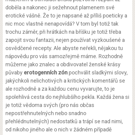
doběla a nakonec ji sežehnout plamenem své
erotické vášně. Že to je napsané až příliš poeticky a
nic moc vlastně nenapovídá? V tom byl totiž tak
trochu záměr, při hrátkách na bříšku je totiž třeba
zapojit svou fantazii, nejen používat vyzkoušené a
osvědčené recepty. Ale abyste neřekli, nějakou tu
nápovědu pro vás samozřejmě máme. Rozhodně
můžeme jako znalec a obdivovatel ženské krásy
půvaby
erotogenních zón
pochválit sladkými slovy,
jakýchkoli nelichotivých a kritických komentářů se
ale rozhodně a za každou cenu vyvarujte, to je
spolehlivá cesta do nejhlubšího pekla. Každá žena si
je totiž vědoma svých (pro nás občas
nepostřehnutelných nebo snadno
přehlédnutelných) nedostatků a trápí se nad nimi,
od nikoho jiného ale o nich v žádném případě