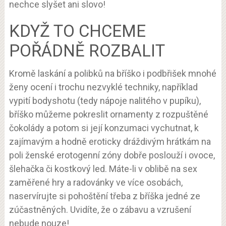
nechce slyšet ani slovo!
KDYŽ TO CHCEME
POŘÁDNĚ ROZBALIT
Kromě laskání a polibků na bříško i podbřišek mnohé
ženy ocení i trochu nezvyklé techniky, například
vypití bodyshotu (tedy nápoje nalitého v pupíku),
bříško můžeme pokreslit ornamenty z rozpuštěné
čokolády a potom si její konzumaci vychutnat, k
zajímavým a hodně eroticky dráždivým hrátkám na
poli ženské erotogenní zóny dobře poslouží i ovoce,
šlehačka či kostkový led. Máte-li v oblibě na sex
zaměřené hry a radovánky ve více osobách,
naservírujte si pohoštění třeba z bříška jedné ze
zúčastněných. Uvidíte, že o zábavu a vzrušení
nebude nouze!