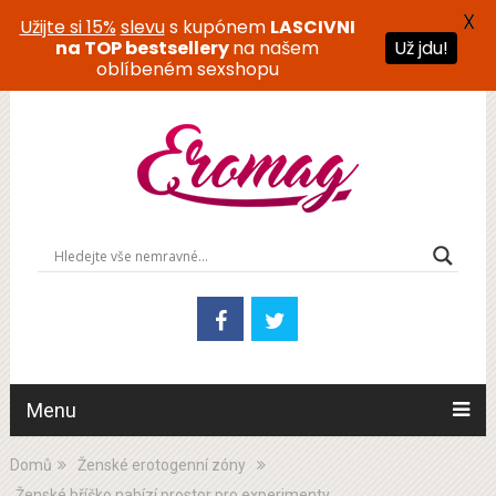
X
Užijte si 15%
slevu
s kupónem
LASCIVNI
na TOP bestsellery
na našem
Už jdu!
oblíbeném sexshopu
Menu
Domů
Ženské erotogenní zóny
Ženské bříško nabízí prostor pro experimenty