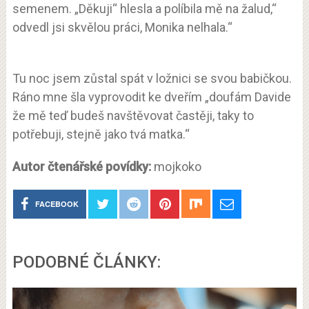
semenem. „Děkuji“ hlesla a políbila mě na žalud,“
odvedl jsi skvělou práci, Monika nelhala.“
Tu noc jsem zůstal spát v ložnici se svou babičkou.
Ráno mne šla vyprovodit ke dveřím „doufám Davide
že mě teď budeš navštěvovat častěji, taky to
potřebuji, stejně jako tvá matka.“
Autor čtenářské povídky:
mojkoko
FACEBOOK
PODOBNÉ ČLÁNKY: