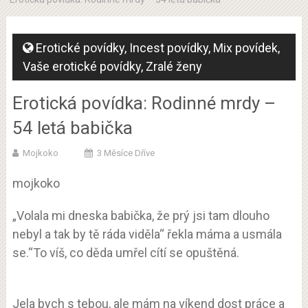
Erotické povídky
,
Incest povídky
,
Mix povídek
,
Vaše erotické povídky
,
Zralé ženy
Erotická povídka: Rodinné mrdy –
54 letá babička
Mojkoko
3 Měsíce Dříve
mojkoko
„Volala mi dneska babička, že prý jsi tam dlouho
nebyl a tak by tě ráda viděla“ řekla máma a usmála
se.“To víš, co děda umřel cítí se opuštěná.
Jela bych s tebou, ale mám na víkend dost práce a