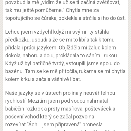
povzbudila mě „vidím že už se ti začíná zvětšovat,
tak mu ještě pomůžeme.“ Chytla mne za
topořujícího se čůráka, poklekla a strčila si ho do úst.
Lehce jsem vzdychl když mi svými rty stáhla
předkožku, usoudila že se mi to líbí a tak k tomu
přidala i práci jazykem. Objížděla mi žalud kolem
dokola, nahoru a dolu, prokládala to sáním i rukou.
Když už byl patřičně tvrdý, vstoupili jsme spolu do
bazénu. Tam se ke mě přitočila, rukama se mi chytla
kolem krku a začala vášnivě líbat.
Naše jazyky se v ústech prolínaly neuvěřitelnou
rychlostí. Mezitím jsem pod vodou nahmatal
babiččin rozkrok a prsty masíroval poštěváček a
poševní vchod který se začal pozvolna
rozevírat.“Ách… jsem připravená“ pronesla