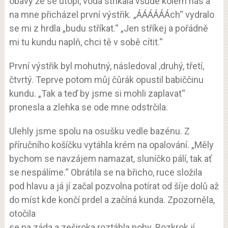
obavy že se utopí, voda stříkala všude kolem nás a
na mne přicházel první výstřik. „ÁÁÁÁÁÁch“ vydralo
se mi z hrdla „budu stříkat.“ „Jen stříkej a pořádně
mi tu kundu naplň, chci tě v sobě cítit.“
První výstřik byl mohutný, následoval ,druhý, třetí,
čtvrtý. Teprve potom můj čůrák opustil babiččinu
kundu. „Tak a teď by jsme si mohli zaplavat“
pronesla a zlehka se ode mne odstrčila.
Ulehly jsme spolu na osušku vedle bazénu. Z
příručního košíčku vytáhla krém na opalování. „Měly
bychom se navzájem namazat, sluníčko pálí, tak ať
se nespálíme.“ Obrátila se na břicho, ruce složila
pod hlavu a já jí začal pozvolna potírat od šíje dolů až
do míst kde končí prdel a začíná kunda. Zpozorněla,
otočila
se na záda a zeširoka roztáhla nohy. Rozkrok jí