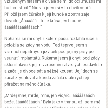
vzrušeným hlasem a dívala se mi do očí „můžeš mi
ho tam strčit.“ Nic víc jsem si v tu chvíli nepřál.
Přiložil jsem čůráka k její kundě a zostra zajel
dovnitř. „Ááááááá….to je krása.jen hlouběji
áááááááááááááách.“
Nohama se mi chytla kolem pasu, roztáhla ruce a
položila se zády na vodu. Teď teprve jsem si
všimnul nepatrných jizviček pod jejímy prsy po
vsunutí implantátů. Rukama jsem jí chytl pod zády,
sklonil hlavu k jejím vzrušením ztvrdlých bradavkám
a začal je divoce sát a něžně kousat. Její dech se
začal zrychlovat a kunda začala stále rychleji
přirážet na mého čůráka.
„Mrdej mne, mrdej mne, jen víc,víc…áááááááách
bože, ááááááááách.“ Byla jako v transu, až jsem měl