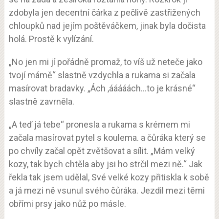
zdobyla jen decentní čárka z pečlivě zastřižených
chloupků nad jejím poštěváčkem, jinak byla dočista
holá. Prostě k vylízání.
„No jen mi jí pořádně promaž, to víš už neteče jako
tvojí mámě“ slastně vzdychla a rukama si začala
masírovat bradavky. „Ách ,ááááách…to je krásné“
slastně zavrněla.
„A teď já tebe“ pronesla a rukama s krémem mi
začala masírovat pytel s koulema. a čůráka který se
po chvíly začal opět zvětšovat a sílit. „Mám velký
kozy, tak bych chtěla aby jsi ho strčil mezi ně.“ Jak
řekla tak jsem udělal, Své velké kozy přitiskla k sobě
a já mezi ně vsunul svého čůráka. Jezdil mezi těmi
obřími prsy jako nůž po másle.