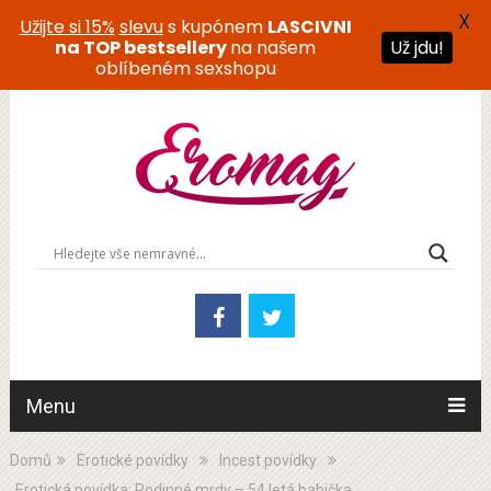
X
Užijte si 15%
slevu
s kupónem
LASCIVNI
Už jdu!
na TOP bestsellery
na našem
oblíbeném sexshopu
Menu
Domů
Erotické povídky
Incest povídky
Erotická povídka: Rodinné mrdy – 54 letá babička