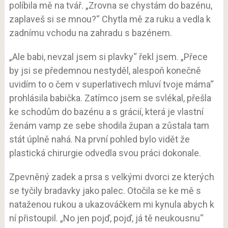
políbila mě na tvář. „Zrovna se chystám do bazénu,
zaplaveš si se mnou?“ Chytla mě za ruku a vedla k
zadnímu vchodu na zahradu s bazénem.
„Ale babi, nevzal jsem si plavky“ řekl jsem. „Přece
by jsi se předemnou nestyděl, alespoň konečně
uvidím to o čem v superlativech mluví tvoje máma“
prohlásila babička. Zatímco jsem se svlékal, přešla
ke schodům do bazénu a s grácií, která je vlastní
ženám vamp ze sebe shodila župan a zůstala tam
stát úplně nahá. Na první pohled bylo vidět že
plastická chirurgie odvedla svou práci dokonale.
Zpevněný zadek a prsa s velkými dvorci ze kterých
se tyčily bradavky jako palec. Otočila se ke mě s
nataženou rukou a ukazováčkem mi kynula abych k
ní přistoupil. „No jen pojď, pojď, já tě neukousnu“