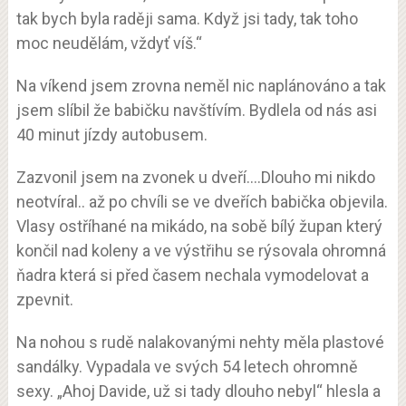
tak bych byla raději sama. Když jsi tady, tak toho
moc neudělám, vždyť víš.“
Na víkend jsem zrovna neměl nic naplánováno a tak
jsem slíbil že babičku navštívím. Bydlela od nás asi
40 minut jízdy autobusem.
Zazvonil jsem na zvonek u dveří….Dlouho mi nikdo
neotvíral.. až po chvíli se ve dveřích babička objevila.
Vlasy ostříhané na mikádo, na sobě bílý župan který
končil nad koleny a ve výstřihu se rýsovala ohromná
ňadra která si před časem nechala vymodelovat a
zpevnit.
Na nohou s rudě nalakovanými nehty měla plastové
sandálky. Vypadala ve svých 54 letech ohromně
sexy. „Ahoj Davide, už si tady dlouho nebyl“ hlesla a