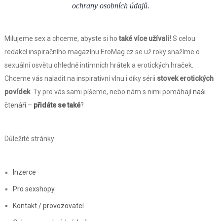
ochrany osobních údajů
.
Milujeme sex a chceme, abyste si ho
také více užívali!
S celou
redakcí inspiračního magazínu EroMag.cz se už roky snažíme o
sexuální osvětu ohledně intimních hrátek a erotických hraček.
Chceme vás naladit na inspirativní vlnu i díky sérii
stovek erotických
povídek
. Ty pro vás sami píšeme, nebo nám s nimi pomáhají
naši
čtenáři –
přidáte se také
?
Důležité stránky:
Inzerce
Pro sexshopy
Kontakt / provozovatel