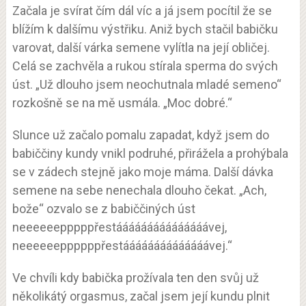
Začala je svírat čím dál víc a já jsem pocítil že se
blížím k dalšímu výstřiku. Aniž bych stačil babičku
varovat, další várka semene vylítla na její obličej.
Celá se zachvěla a rukou stírala sperma do svých
úst. „Už dlouho jsem neochutnala mladé semeno“
rozkošně se na mě usmála. „Moc dobré.“
Slunce už začalo pomalu zapadat, když jsem do
babiččiny kundy vnikl podruhé, přirážela a prohýbala
se v zádech stejně jako moje máma. Další dávka
semene na sebe nenechala dlouho čekat. „Ach,
bože“ ozvalo se z babiččiných úst
neeeeeepppppřestááááááááááááááávej,
neeeeeeppppppřestáááááááááááááávej.“
Ve chvíli kdy babička prožívala ten den svůj už
několikátý orgasmus, začal jsem její kundu plnit