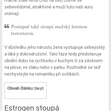
máme stále větší chuť na sex, cítíme se
sebevědomě, atraktivně a muži tuto naši auru
vnímají.
Postupně také stoupá mužský hormon
testosteron.
V důsledku jeho nárustu žena vystupuje sebejistěji
a láká ji dobrodružství. Tato fáze tedy představuje
ideální dobu na rychlovku v kuchyni či za závěsem
na plese, ve vlaku nebo v parku. Rozhodně se teď
nechystejte na romantiku při svíčkách.
Obsah článku
[
Skrýt
]
Estrogen stoupá