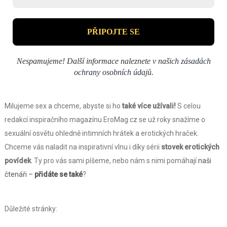
Nespamujeme! Další informace naleznete v našich
zásadách
ochrany osobních údajů
.
Milujeme sex a chceme, abyste si ho
také více užívali!
S celou
redakcí inspiračního magazínu EroMag.cz se už roky snažíme o
sexuální osvětu ohledně intimních hrátek a erotických hraček.
Chceme vás naladit na inspirativní vlnu i díky sérii
stovek erotických
povídek
. Ty pro vás sami píšeme, nebo nám s nimi pomáhají
naši
čtenáři –
přidáte se také
?
Důležité stránky: