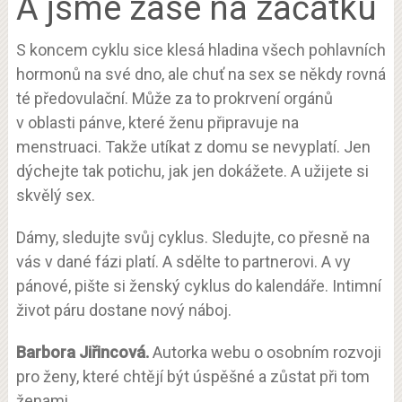
A jsme zase na začátku
S koncem cyklu sice klesá hladina všech pohlavních
hormonů na své dno, ale chuť na sex se někdy rovná
té předovulační. Může za to prokrvení orgánů
v oblasti pánve, které ženu připravuje na
menstruaci. Takže utíkat z domu se nevyplatí. Jen
dýchejte tak potichu, jak jen dokážete. A užijete si
skvělý sex.
Dámy, sledujte svůj cyklus. Sledujte, co přesně na
vás v dané fázi platí. A sdělte to partnerovi. A vy
pánové, pište si ženský cyklus do kalendáře. Intimní
život páru dostane nový náboj.
Barbora Jiřincová.
Autorka webu o osobním rozvoji
pro ženy, které chtějí být úspěšné a zůstat při tom
ženami.