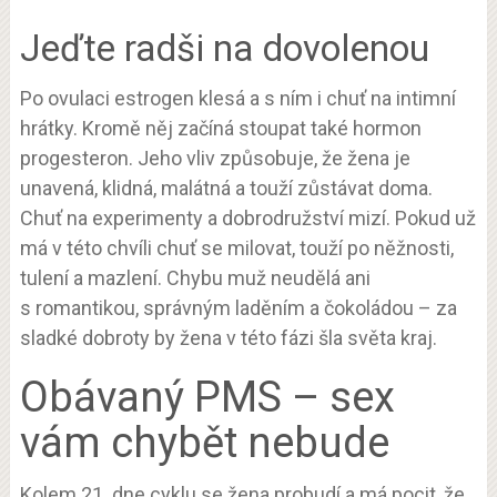
Jeďte radši na dovolenou
Po ovulaci estrogen klesá a s ním i chuť na intimní
hrátky. Kromě něj začíná stoupat také hormon
progesteron. Jeho vliv způsobuje, že žena je
unavená, klidná, malátná a touží zůstávat doma.
Chuť na experimenty a dobrodružství mizí. Pokud už
má v této chvíli chuť se milovat, touží po něžnosti,
tulení a mazlení. Chybu muž neudělá ani
s romantikou, správným laděním a čokoládou – za
sladké dobroty by žena v této fázi šla světa kraj.
Obávaný PMS – sex
vám chybět nebude
Kolem 21. dne cyklu se žena probudí a má pocit, že