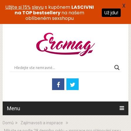
X
Užijte si 15%
slevu
s kupónem
LASCIVNI
na TOP bestsellery
na našem
Už jdu!
oblíbeném sexshopu
Menu
Domů
Zajímavosti a inspirace
Milujte se podle 28 denního cyklu – inspirace pro plánování sexu