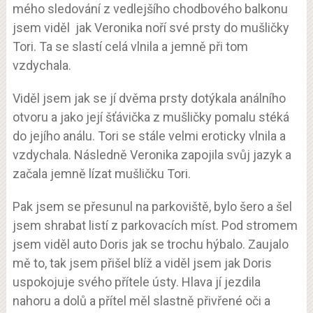
mého sledování z vedlejšího chodbového balkonu
jsem viděl jak Veronika noří své prsty do mušličky
Tori. Ta se slastí celá vlnila a jemně při tom
vzdychala.
Viděl jsem jak se jí dvěma prsty dotýkala análního
otvoru a jako její šťávička z mušličky pomalu stéká
do jejího análu. Tori se stále velmi eroticky vlnila a
vzdychala. Následně Veronika zapojila svůj jazyk a
začala jemně lízat mušličku Tori.
Pak jsem se přesunul na parkoviště, bylo šero a šel
jsem shrabat listí z parkovacích míst. Pod stromem
jsem viděl auto Doris jak se trochu hýbalo. Zaujalo
mě to, tak jsem přišel blíž a viděl jsem jak Doris
uspokojuje svého přítele ústy. Hlava jí jezdila
nahoru a dolů a přítel měl slastně přivřené oči a