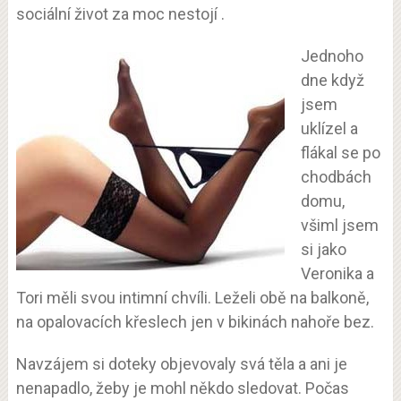
sociální život za moc nestojí .
Jednoho
dne když
jsem
uklízel a
flákal se po
chodbách
domu,
všiml jsem
si jako
Veronika a
Tori měli svou intimní chvíli. Leželi obě na balkoně,
na opalovacích křeslech jen v bikinách nahoře bez.
Navzájem si doteky objevovaly svá těla a ani je
nenapadlo, žeby je mohl někdo sledovat. Počas