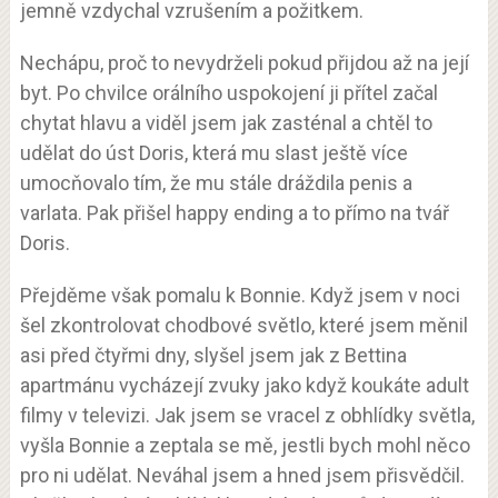
jemně vzdychal vzrušením a požitkem.
Nechápu, proč to nevydrželi pokud přijdou až na její
byt. Po chvilce orálního uspokojení ji přítel začal
chytat hlavu a viděl jsem jak zasténal a chtěl to
udělat do úst Doris, která mu slast ještě více
umocňovalo tím, že mu stále dráždila penis a
varlata. Pak přišel happy ending a to přímo na tvář
Doris.
Přejděme však pomalu k Bonnie. Když jsem v noci
šel zkontrolovat chodbové světlo, které jsem měnil
asi před čtyřmi dny, slyšel jsem jak z Bettina
apartmánu vycházejí zvuky jako když koukáte adult
filmy v televizi. Jak jsem se vracel z obhlídky světla,
vyšla Bonnie a zeptala se mě, jestli bych mohl něco
pro ni udělat. Neváhal jsem a hned jsem přisvědčil.