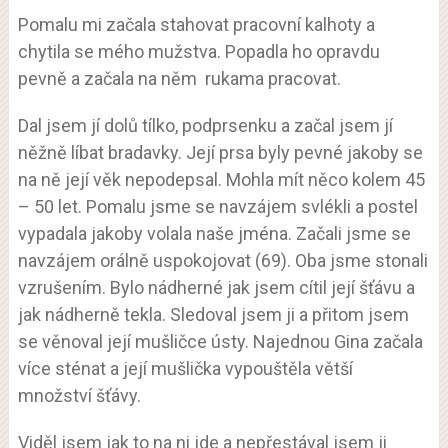
Pomalu mi začala stahovat pracovní kalhoty a
chytila se mého mužstva. Popadla ho opravdu
pevně a začala na něm rukama pracovat.
Dal jsem jí dolů tílko, podprsenku a začal jsem jí
něžně líbat bradavky. Její prsa byly pevné jakoby se
na ně její věk nepodepsal. Mohla mít něco kolem 45
– 50 let. Pomalu jsme se navzájem svlékli a postel
vypadala jakoby volala naše jména. Začali jsme se
navzájem orálně uspokojovat (69). Oba jsme stonali
vzrušením. Bylo nádherné jak jsem cítil její šťávu a
jak nádherně tekla. Sledoval jsem ji a přitom jsem
se věnoval její mušličce ústy. Najednou Gina začala
více sténat a její mušlička vypouštěla větší
množství šťávy.
Viděl jsem jak to na ni jde a nepřestával jsem ji