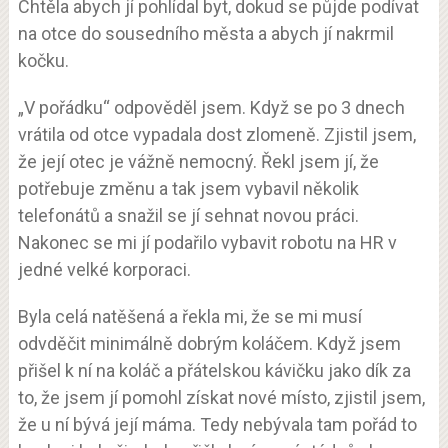
Chtěla abych jí pohlídal byt, dokud se půjde podívat
na otce do sousedního města a abych jí nakrmil
kočku.
„V pořádku“ odpověděl jsem. Když se po 3 dnech
vrátila od otce vypadala dost zlomeně. Zjistil jsem,
že její otec je vážně nemocný. Řekl jsem jí, že
potřebuje změnu a tak jsem vybavil několik
telefonátů a snažil se jí sehnat novou práci.
Nakonec se mi jí podařilo vybavit robotu na HR v
jedné velké korporaci.
Byla celá natěšená a řekla mi, že se mi musí
odvděčit minimálně dobrým koláčem. Když jsem
přišel k ní na koláč a přátelskou kávičku jako dík za
to, že jsem jí pomohl získat nové místo, zjistil jsem,
že u ní bývá její máma. Tedy nebývala tam pořád to