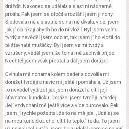
dráždit. Nakonec se udělala a slast ní nádherně
prošla. Pak jsem se otočil a roztáhl jsem jí nohy.
Sledovala mě a slastně se na mě dívala, viděl jsem
jak jí oči říkají abych ho do ní vložil. Byl jsem velmi
tvrdý a nevěděl jsem odolat, tak jsem jí ho vložil do
té šťavnaté mušličky. Byl jsem velmi tvrdý a
vzrušený, věděl jsem, že to na mě zachvíli přijde.
Nechtěl jsem však přestat a dál jsem dorážel.
Ovinula mě nohama kolem beder a dovolila mi
dorážet tvrději a navíc mi ještě i pomáhala. Už jsem
to nevěděl vydržet jak jsem dorážel a cítil její
šťavnatou kundičku. Dorážel jsem tvrději a tvrději.
Její vzdychání mě ještě více a více burcovalo. Pak
jsem jí rychle pošeptal, že to na mě jde. „Udělej se
na mou kundičku, chci cítit to teplo.“ řekla. To jsem
už nevydržel, vytáhl jsem ho a udělal jsem se na její