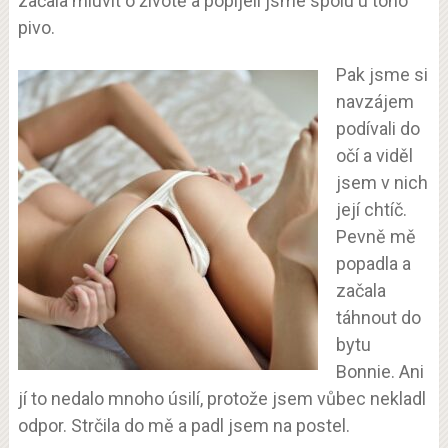
začala mluvit o životě a popíjeli jsme spolu u toho
pivo.
Pak jsme si
navzájem
podívali do
očí a viděl
jsem v nich
její chtíč.
Pevně mě
popadla a
začala
táhnout do
bytu
Bonnie. Ani
jí to nedalo mnoho úsilí, protože jsem vůbec nekladl
odpor. Strčila do mě a padl jsem na postel.