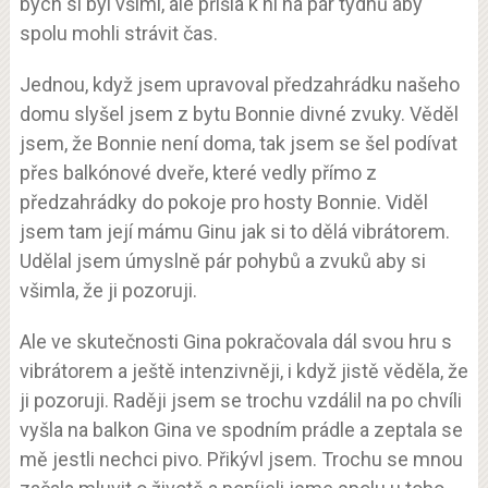
bych si byl všiml, ale přišla k ní na pár týdnů aby
spolu mohli strávit čas.
Jednou, když jsem upravoval předzahrádku našeho
domu slyšel jsem z bytu Bonnie divné zvuky. Věděl
jsem, že Bonnie není doma, tak jsem se šel podívat
přes balkónové dveře, které vedly přímo z
předzahrádky do pokoje pro hosty Bonnie. Viděl
jsem tam její mámu Ginu jak si to dělá vibrátorem.
Udělal jsem úmyslně pár pohybů a zvuků aby si
všimla, že ji pozoruji.
Ale ve skutečnosti Gina pokračovala dál svou hru s
vibrátorem a ještě intenzivněji, i když jistě věděla, že
ji pozoruji. Raději jsem se trochu vzdálil na po chvíli
vyšla na balkon Gina ve spodním prádle a zeptala se
mě jestli nechci pivo. Přikývl jsem. Trochu se mnou