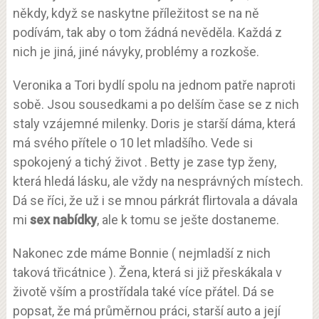
někdy, když se naskytne příležitost se na ně
podívám, tak aby o tom žádná nevěděla. Každá z
nich je jiná, jiné návyky, problémy a rozkoše.
Veronika a Tori bydlí spolu na jednom patře naproti
sobě. Jsou sousedkami a po delším čase se z nich
staly vzájemné milenky. Doris je starší dáma, která
má svého přítele o 10 let mladšího. Vede si
spokojený a tichý život . Betty je zase typ ženy,
která hledá lásku, ale vždy na nesprávných místech.
Dá se říci, že už i se mnou párkrát flirtovala a dávala
mi
sex nabídky
, ale k tomu se ješte dostaneme.
Nakonec zde máme Bonnie ( nejmladší z nich
taková třicátnice ). Žena, která si již přeskákala v
životě vším a prostřídala také více přátel. Dá se
popsat, že má průměrnou práci, starší auto a její