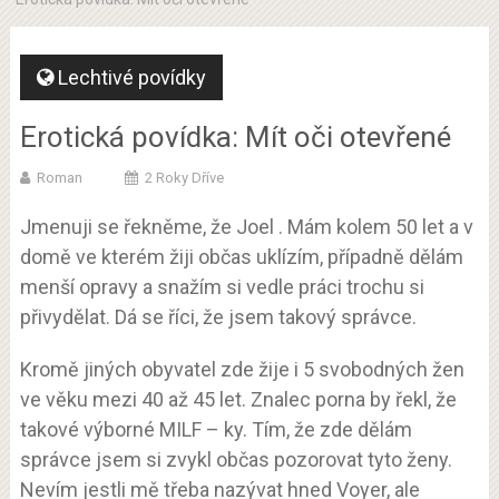
Lechtivé povídky
Erotická povídka: Mít oči otevřené
Roman
2 Roky Dříve
Jmenuji se řekněme, že Joel . Mám kolem 50 let a v
domě ve kterém žiji občas uklízím, případně dělám
menší opravy a snažím si vedle práci trochu si
přivydělat. Dá se říci, že jsem takový správce.
Kromě jiných obyvatel zde žije i 5 svobodných žen
ve věku mezi 40 až 45 let. Znalec porna by řekl, že
takové výborné MILF – ky. Tím, že zde dělám
správce jsem si zvykl občas pozorovat tyto ženy.
Nevím jestli mě třeba nazývat hned Voyer, ale