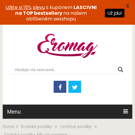
X
Užijte si 15%
slevu
s kupónem
LASCIVNI
na TOP bestsellery
na našem
Už jdu!
oblíbeném sexshopu
Menu
Domů
Erotické povídky
Lechtivé povídky
Erotická povídka: Mít oči otevřené