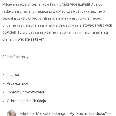
Milujeme sex a chceme, abyste si ho
také více užívali!
S celou
redakcí inspiračního magazínu EroMag.cz se už roky snažíme o
sexuální osvětu ohledně intimních hrátek a erotických hraček.
Chceme vás naladit na inspirativní vlnu i díky sérii
stovek erotických
povídek
. Ty pro vás sami píšeme, nebo nám s nimi pomáhají
naši
čtenáři –
přidáte se také
?
Důležité stránky:
Inzerce
Pro sexshopy
Kontakt / provozovatel
Ochrana osobních údajů
Martin a Markéta Hubinger
:
Vylížeš mi kundičku? –