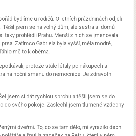
 pořád bydlíme u rodičů. O letních prázdninách odjeli
 Těšil jsem se na volný dům, ale sestra si domů
si taky prohlédli Prahu. Menší z nich se jmenovala
 prsa. Zatímco Gabriela byla vyšší, měla modré,
 Táhlo mě to k oběma.
potkávali, protože stále létaly po nákupech a
ra na noční směnu do nemocnice. Je zdravotní
 Šel jsem si dát rychlou sprchu a těšil jsem se do
i to do svého pokoje. Zaslechl jsem tlumené vzdechy
enými dveřmi. To, co se tam dělo, mi vyrazilo dech.
o polštáře a špulila zadeček na Petru, která v něm