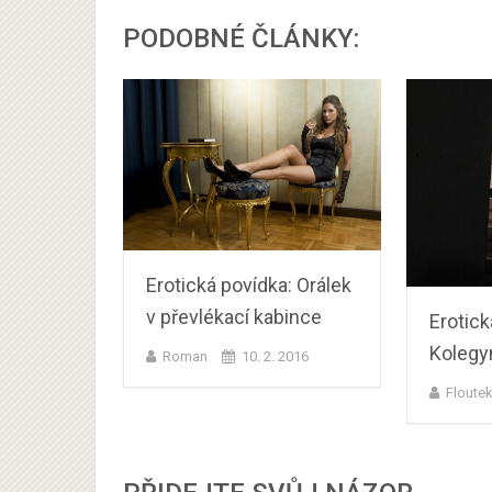
PODOBNÉ ČLÁNKY:
Erotická povídka: Orálek
v převlékací kabince
Erotick
Kolegy
Roman
10. 2. 2016
Floute