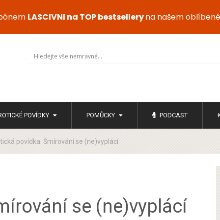
upónem
LASCIVNI na TOP bestsellery
na našem oblíben
ROTICKÉ POVÍDKY
POMŮCKY
PODCAST
tická povídka: Šmírování se (ne)vyplácí
mírování se (ne)vyplácí