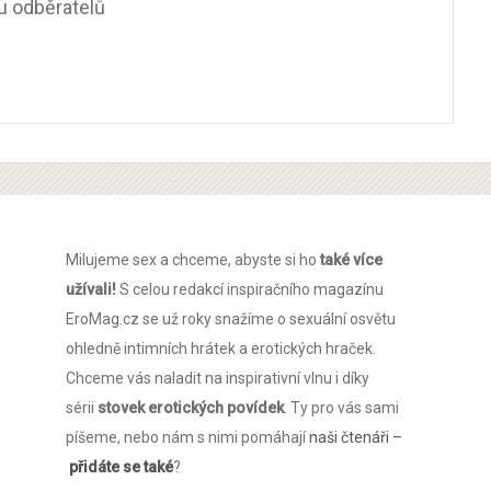
u odběratelů
Milujeme sex a chceme, abyste si ho
také více
užívali!
S celou redakcí inspiračního magazínu
EroMag.cz se už roky snažíme o sexuální osvětu
ohledně intimních hrátek a erotických hraček.
Chceme vás naladit na inspirativní vlnu i díky
sérii
stovek erotických povídek
. Ty pro vás sami
píšeme, nebo nám s nimi pomáhají
naši čtenáři –
přidáte se také
?