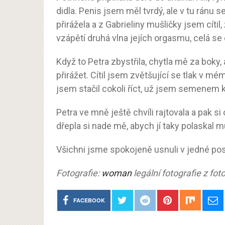
didla. Penis jsem měl tvrdý, ale v tu ránu s
přirážela a z Gabrieliny mušličky jsem cítil,
vzápětí druhá vlna jejích orgasmu, celá se
Když to Petra zbystřila, chytla mě za boky
přirážet. Cítil jsem zvětšující se tlak v m
jsem stačil cokoli říct, už jsem semenem k
Petra ve mně ještě chvíli rajtovala a pak s
dřepla si nade mě, abych jí taky polaskal 
Všichni jsme spokojeně usnuli v jedné pos
Fotografie:
woman
legální fotografie z f
FACEBOOK