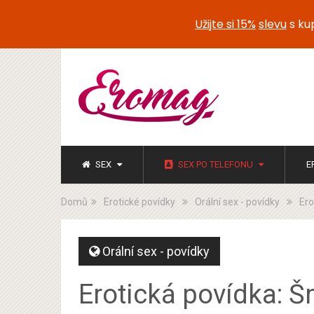
Užijte si 15%
slevu
s k
SEX
SEX PO TELEFONU
E
Domů
Erotické povídky
Orální sex - povídky
Ero
Orální sex - povídky
Erotická povídka: Š