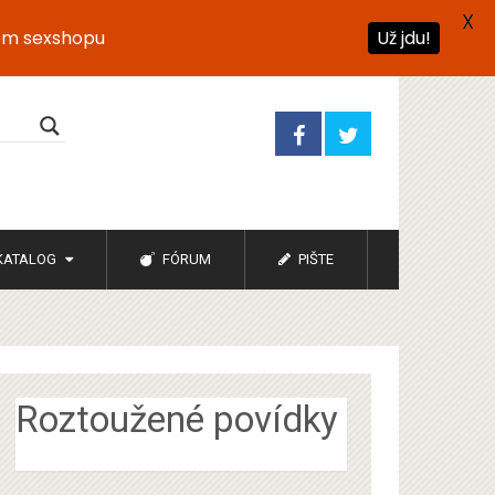
X
ém sexshopu
Už jdu!
KATALOG
FÓRUM
PIŠTE
Roztoužené povídky