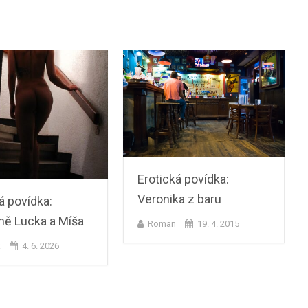
Erotická povídka:
Veronika z baru
á povídka:
ně Lucka a Míša
Roman
19. 4. 2015
k
4. 6. 2026