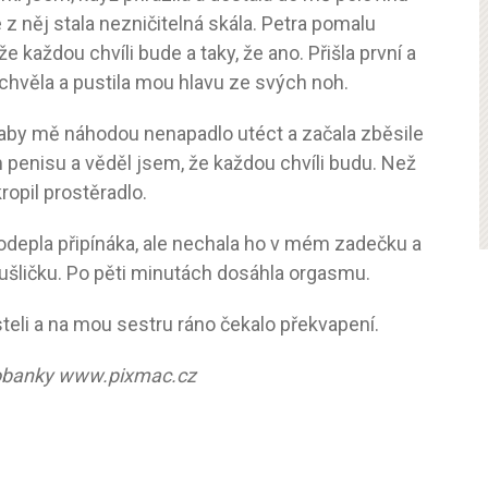
e z něj stala nezničitelná skála. Petra pomalu
 že každou chvíli bude a taky, že ano. Přišla první a
 chvěla a pustila mou hlavu ze svých noh.
, aby mě náhodou nenapadlo utéct a začala zběsile
ém penisu a věděl jsem, že každou chvíli budu. Než
ropil prostěradlo.
i odepla připínáka, ale nechala ho v mém zadečku a
mušličku. Po pěti minutách dosáhla orgasmu.
teli a na mou sestru ráno čekalo překvapení.
otobanky www.pixmac.cz