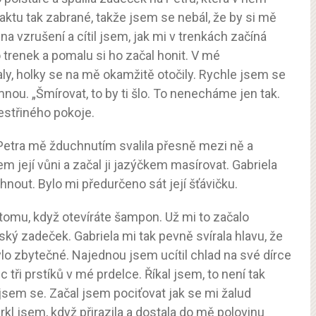
aktu tak zabrané, takže jsem se nebál, že by si mě
 vzrušení a cítil jsem, jak mi v trenkách začíná
 trenek a pomalu si ho začal honit. V mé
aly, holky se na mě okamžitě otočily. Rychle jsem se
mnou. „Šmírovat, to by ti šlo. To nenecháme jen tak.
estřiného pokoje.
, Petra mě žduchnutím svalila přesně mezi ně a
sem její vůni a začal ji jazýčkem masírovat. Gabriela
hnout. Bylo mi předurčeno sát její šťávičku.
tomu, když otevíráte šampon. Už mi to začalo
ký zadeček. Gabriela mi tak pevně svírala hlavu, že
lo zbytečné. Najednou jsem ucítil chlad na své dírce
 tři prstíků v mé prdelce. Říkal jsem, to není tak
 jsem se. Začal jsem pociťovat jak se mi žalud
hrkl jsem, když přirazila a dostala do mě polovinu