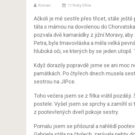
Roman
11 Roky Dříve
Ačkoli je mé sestře přes třicet, stále ještě
táta s mámou na dovolenou do Chorvatska.
pozvala dvě kamarádky z jižní Moravy, aby 
Petra, byla tmavovláska a měla velká pevná
hluboká oči, ve kterých by se jeden utopil.
Když dorazily popravdě jsme se ani moc ne
památkách. Po čtyřech dnech musela sest
sestrou na JIPce.
Toho večera jsem se z fitka vrátil později.
postele. Vyšel jsem se sprchy a zamířil s
z pootevřených dveří pokoje sestry.
Pomalu jsem se přišoural a nahlédl pootevř
Gabriela stála na čtyřech, zarývala nehty d