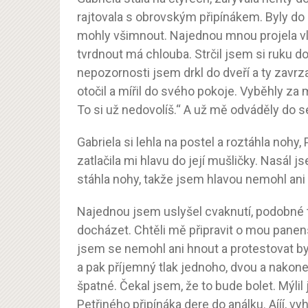
rajtovala s obrovským připínákem. Byly do 
mohly všimnout. Najednou mnou projela vlna
tvrdnout má chlouba. Strčil jsem si ruku do
nepozornosti jsem drkl do dveří a ty zavrz
otočil a mířil do svého pokoje. Vyběhly za 
To si už nedovolíš.“ A už mě odváděly do s
Gabriela si lehla na postel a roztáhla nohy
zatlačila mi hlavu do její mušličky. Nasál j
stáhla nohy, takže jsem hlavou nemohl ani 
Najednou jsem uslyšel cvaknutí, podobné 
docházet. Chtěli mě připravit o mou panens
jsem se nemohl ani hnout a protestovat by
a pak příjemný tlak jednoho, dvou a nakonec
špatné. Čekal jsem, že to bude bolet. Mýlil
Petřiného připínáka dere do análku. Aííí, vy