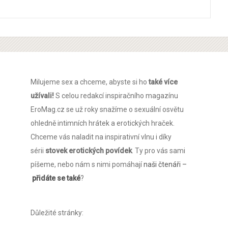
Milujeme sex a chceme, abyste si ho
také více
užívali!
S celou redakcí inspiračního magazínu
EroMag.cz se už roky snažíme o sexuální osvětu
ohledně intimních hrátek a erotických hraček.
Chceme vás naladit na inspirativní vlnu i díky
sérii
stovek erotických povídek
. Ty pro vás sami
píšeme, nebo nám s nimi pomáhají
naši čtenáři –
přidáte se také
?
Důležité stránky: