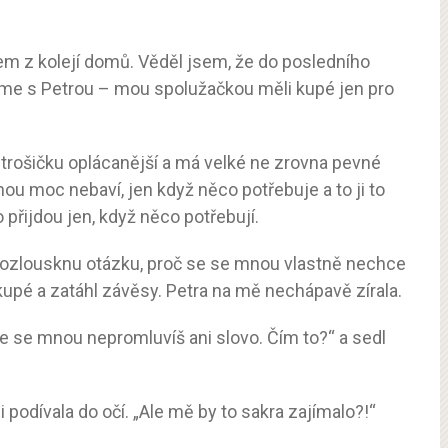
kem z kolejí domů. Věděl jsem, že do posledního
jsme s Petrou – mou spolužačkou měli kupé jen pro
 trošičku oplácanější a má velké ne zrovna pevné
u moc nebaví, jen když něco potřebuje a to ji to
 přijdou jen, když něco potřebují.
 rozlousknu otázku, proč se se mnou vlastně nechce
kupé a zatáhl závěsy. Petra na mě nechápavě zírala.
že se mnou nepromluvíš ani slovo. Čím to?“ a sedl
i podívala do očí. „Ale mě by to sakra zajímalo?!“