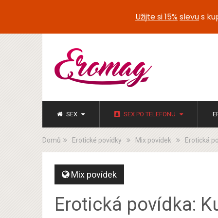
Užijte si 15%
slevu
s k
SEX
SEX PO TELEFONU
E
Domů
Erotické povídky
Mix povídek
Erotická p
Mix povídek
Erotická povídka: K