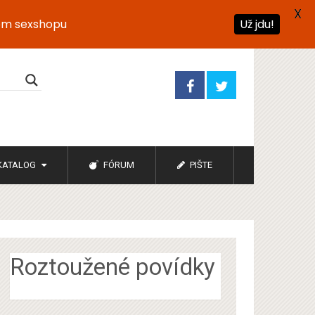
X
ém sexshopu
Už jdu!
KATALOG
FÓRUM
PIŠTE
Roztoužené povídky