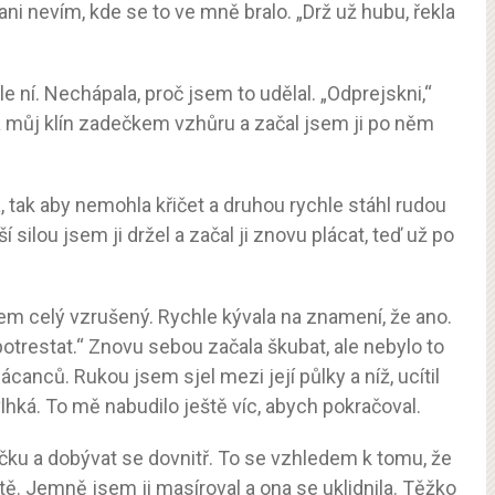
ni nevím, kde se to ve mně bralo. „Drž už hubu, řekla
le ní. Nechápala, proč jsem to udělal. „Odprejskni,“
l na můj klín zadečkem vzhůru a začal jsem ji po něm
, tak aby nemohla křičet a druhou rychle stáhl rudou
í silou jsem ji držel a začal ji znovu plácat, teď už po
sem celý vzrušený. Rychle kývala na znamení, že ano.
potrestat.“ Znovu sebou začala škubat, ale nebylo to
canců. Rukou jsem sjel mezi její půlky a níž, ucítil
vlhká. To mě nabudilo ještě víc, abych pokračoval.
ičku a dobývat se dovnitř. To se vzhledem k tomu, že
tě. Jemně jsem ji masíroval a ona se uklidnila. Těžko