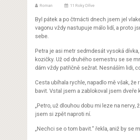
Roman
11 Roky Dříve
Byl pátek a po čtrnácti dnech jsem jel vla
vagonu vždy nastupuje málo lidí, a proto 
sebe.
Petra je asi metr sedmdesát vysoká dívka,
kozičky. Už od druhého semestru se se mno
dám vždy patřičně sežrat. Nesnáším lidi, co
Cesta ubíhala rychle, napadlo mě však, že
bavit. Vstal jsem a zablokoval jsem dveře 
„Petro, už dlouhou dobu mi leze na nervy, 
jsem si zpět naproti ní.
„Nechci se o tom bavit.“ řekla, aniž by se m