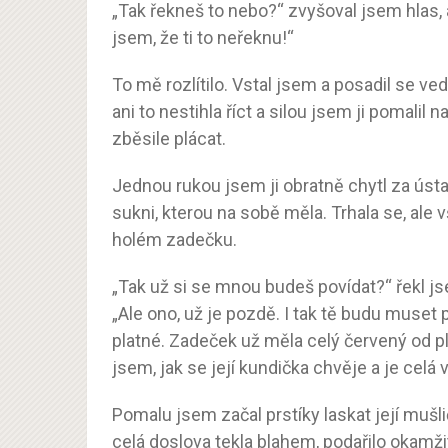
„Tak řekneš to nebo?“ zvyšoval jsem hlas, a
jsem, že ti to neřeknu!“
To mě rozlítilo. Vstal jsem a posadil se ved
ani to nestihla říct a silou jsem ji pomali
zběsile plácat.
Jednou rukou jsem ji obratně chytl za ústa
sukni, kterou na sobě měla. Trhala se, ale vš
holém zadečku.
„Tak už si se mnou budeš povídat?“ řekl j
„Ale ono, už je pozdě. I tak tě budu muset 
platné. Zadeček už měla celý červený od plá
jsem, jak se její kundička chvěje a je celá 
Pomalu jsem začal prstíky laskat její mušl
celá doslova tekla blahem, podařilo okamži