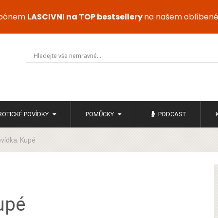
upónem
LASCIVNI na TOP bestsellery
na našem oblíben
ROTICKÉ POVÍDKY
POMŮCKY
PODCAST
ovídka: Kupé
upé