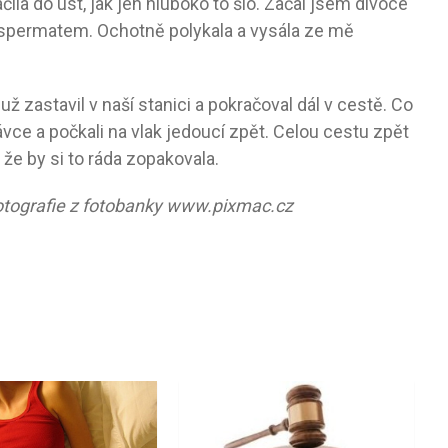
čila do úst, jak jen hluboko to šlo. Začal jsem divoce
ým spermatem. Ochotně polykala a vysála ze mě
ž zastavil v naší stanici a pokračoval dál v cestě. Co
távce a počkali na vlak jedoucí zpět. Celou cestu zpět
, že by si to ráda zopakovala.
fotografie z fotobanky www.pixmac.cz