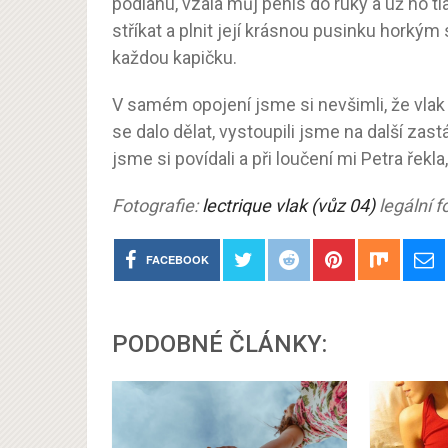
podlahu, vzala můj penis do ruky a už ho tla
stříkat a plnit její krásnou pusinku hork
každou kapičku.
V samém opojení jsme si nevšimli, že vlak u
se dalo dělat, vystoupili jsme na další zas
jsme si povídali a při loučení mi Petra řekla
Fotografie:
lectrique vlak (vůz 04)
legální 
FACEBOOK
PODOBNÉ ČLÁNKY: