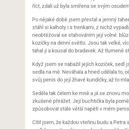
říct, zdali už byla smířena se svým osudem ne
Po nějaké době jsem přestal a jemný tahe
stáhl si kalhoty i s trenkami, z nichž vypad
neobtěžoval se stahováním její volné blůzky,
kozičky na denní světlo. Jsou tak velké, ví
tahal ji a kousal do bradavek. Až tlumeně st
Když jsem se nabažil jejích koziček, sedl 
sedla na mě. Neváhala a hned udělala to, o
svůj penis do její žhavé kundičky, až to mla
Seděla tak čelem ke mně a já se znovu mo
zkušeně přirážet. Její buchtička byla poměrn
způsoboval stále větší napětí v mém penisu
Cítil jsem, že každou vteřinu budu a Petra 