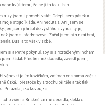
bo kvůli tomu, že se jí to tolik líbilo.
m ruky jsem ji pomohl vstát. Odepl jsem pásek a
la moje stojící kláda. Ani nedutala. Ani jsem se
 jen jsem ji hrábl do výstřihu a vyndal ty její
c než jsem si představoval. Začal jsem si s nimi hrát,
énala. Dusila to však v sobě.
jsem si a Petře pokynul, aby si s roztaženými nohami
č jsem žádal. Předtím než dosedla, zavedl jsem ji
sklo.
hl věnovat jejím kozičkám, zatímco ona sama začala
ě úzká, i přestože byla trochu při těle a tak tlak
. Přirážela jako kovbojka.
si toho všimla. Briskně ze mě sesedla, klekla si