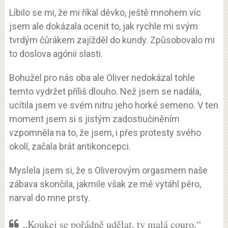
Líbilo se mi, že mi říkal děvko, ještě mnohem víc
jsem ale dokázala ocenit to, jak rychle mi svým
tvrdým čůrákem zajížděl do kundy. Způsobovalo mi
to doslova agónii slasti.
Bohužel pro nás oba ale Oliver nedokázal tohle
temto vydržet příliš dlouho. Než jsem se nadála,
ucítila jsem ve svém nitru jeho horké semeno. V ten
moment jsem si s jistým zadostiučiněním
vzpomněla na to, že jsem, i přes protesty svého
okolí, začala brát antikoncepci.
Myslela jsem si, že s Oliverovým orgasmem naše
zábava skončila, jakmile však ze mě vytáhl péro,
narval do mne prsty.
„Koukej se pořádně udělat, ty malá couro,“