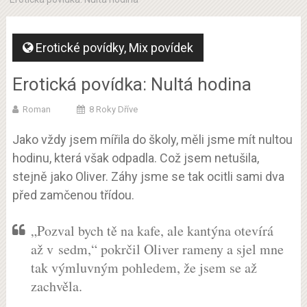
Erotické povídky
,
Mix povídek
Erotická povídka: Nultá hodina
Roman
8 Roky Dříve
Jako vždy jsem mířila do školy, měli jsme mít nultou
hodinu, která však odpadla. Což jsem netušila,
stejně jako Oliver. Záhy jsme se tak ocitli sami dva
před zamčenou třídou.
„Pozval bych tě na kafe, ale kantýna otevírá
až v sedm,“ pokrčil Oliver rameny a sjel mne
tak výmluvným pohledem, že jsem se až
zachvěla.