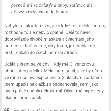
poručil mi se zaťatými zuby, zatímco mi
divoce vrážel ruku do kundy.
Nebylo to tak intenzivní, jako když mi to dělal pérem,
rozhodně to ale nebylo špatné. Celé to navíc
doprovázelo divoké mlaskání a čvachtání jeho
semene, které ze mě, díky tomu, jak rychle mě
prstil, cákalo do všech pomalu strach.
Udělala jsem se ve chvíli, kdy mě Oliver znovu
uhodil přes prdelku. Měla jsem pocit, jako by něco
ve mně doslova explodovalo. S hlasitým zastáním
jsem upadla na dlažbu a oddechovala jsem, jako
bych právě uběhla několik mil. Oliver mě naposledy
plácnul přes zadek.
„Hodná kurvička,“ pochválil mě a já z jeho