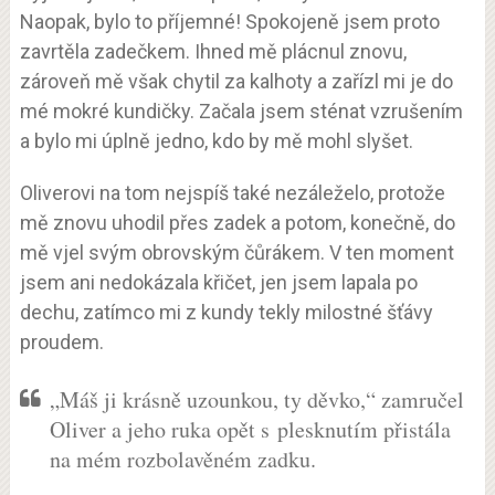
Naopak, bylo to příjemné! Spokojeně jsem proto
zavrtěla zadečkem. Ihned mě plácnul znovu,
zároveň mě však chytil za kalhoty a zařízl mi je do
mé mokré kundičky. Začala jsem sténat vzrušením
a bylo mi úplně jedno, kdo by mě mohl slyšet.
Oliverovi na tom nejspíš také nezáleželo, protože
mě znovu uhodil přes zadek a potom, konečně, do
mě vjel svým obrovským čůrákem. V ten moment
jsem ani nedokázala křičet, jen jsem lapala po
dechu, zatímco mi z kundy tekly milostné šťávy
proudem.
„Máš ji krásně uzounkou, ty děvko,“ zamručel
Oliver a jeho ruka opět s plesknutím přistála
na mém rozbolavěném zadku.