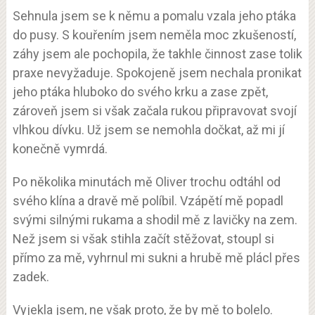
Sehnula jsem se k němu a pomalu vzala jeho ptáka
do pusy. S kouřením jsem neměla moc zkušeností,
záhy jsem ale pochopila, že takhle činnost zase tolik
praxe nevyžaduje. Spokojeně jsem nechala pronikat
jeho ptáka hluboko do svého krku a zase zpět,
zároveň jsem si však začala rukou připravovat svojí
vlhkou dívku. Už jsem se nemohla dočkat, až mi jí
konečně vymrdá.
Po několika minutách mě Oliver trochu odtáhl od
svého klína a dravě mě políbil. Vzápětí mě popadl
svými silnými rukama a shodil mě z lavičky na zem.
Než jsem si však stihla začít stěžovat, stoupl si
přímo za mě, vyhrnul mi sukni a hrubě mě plácl přes
zadek.
Vyjekla jsem, ne však proto, že by mě to bolelo.