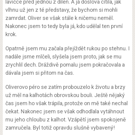
lavičce před jednou z dílen. A já doslova cítila, jak
vlhnu už jen z té představy, že bychom si mohli
zamrdat. Oliver se však stále k ničemu neměl.
Nakonec jsem to tedy byla já, kdo udělal ten první
krok.
Opatrně jsem mu začala přejíždět rukou po stehnu. I
nadále jsme mlčeli, slyšela jsem proto, jak se mu
zrychlil dech. Dráždivě pomalu jsem pokračovala a
dávala jsem si přitom na čas.
Oliverovo péro se zatím probouzelo k životu a brzy
už měl na kalhotách obrovskou bouli. Ještě nějaký
čas jsem ho však trápila, protože on mě také nechal
čekat. Nakonec jsem se však odhodlala vytáhnout
mu jeho chloubu z kalhot. Vzápětí jsem spokojeně
zamručela. Byl totiž opravdu slušně vybavený!