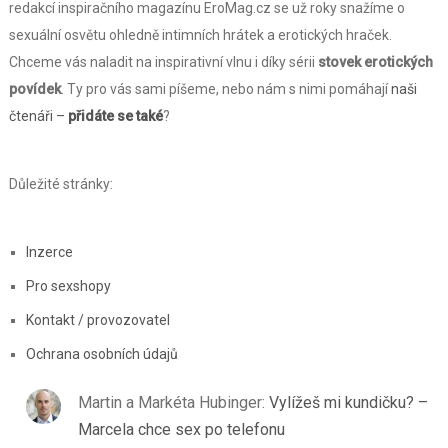
redakcí inspiračního magazínu EroMag.cz se už roky snažíme o
sexuální osvětu ohledně intimních hrátek a erotických hraček.
Chceme vás naladit na inspirativní vlnu i díky sérii
stovek erotických
povídek
. Ty pro vás sami píšeme, nebo nám s nimi pomáhají
naši
čtenáři –
přidáte se také
?
Důležité stránky:
Inzerce
Pro sexshopy
Kontakt / provozovatel
Ochrana osobních údajů
Martin a Markéta Hubinger
:
Vylížeš mi kundičku? –
Marcela chce sex po telefonu