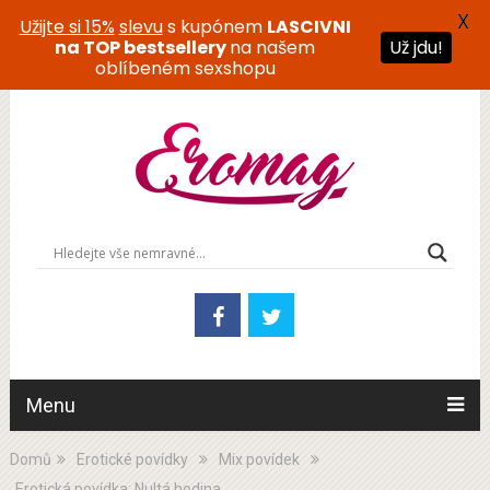
X
Užijte si 15%
slevu
s kupónem
LASCIVNI
na TOP bestsellery
na našem
Už jdu!
oblíbeném sexshopu
Menu
Domů
Erotické povídky
Mix povídek
Erotická povídka: Nultá hodina