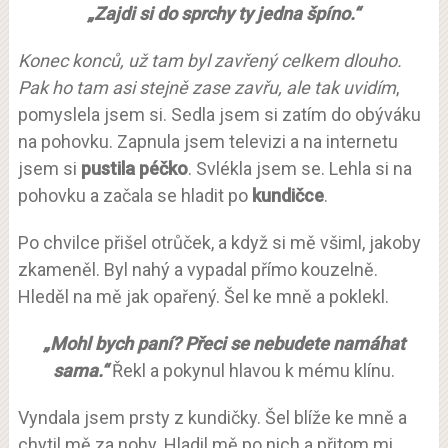
„Zajdi si do sprchy ty jedna špíno.“
Konec konců, už tam byl zavřený celkem dlouho.
Pak ho tam asi stejně zase zavřu, ale tak uvidím
,
pomyslela jsem si. Sedla jsem si zatím do obýváku
na pohovku. Zapnula jsem televizi a na internetu
jsem si
pustila péčko
. Svlékla jsem se. Lehla si na
pohovku a začala se hladit po
kundičce
.
Po chvilce přišel otrůček, a když si mě všiml, jakoby
zkameněl. Byl nahý a vypadal přímo kouzelně.
Hleděl na mě jak opařený. Šel ke mně a poklekl.
„Mohl bych paní? Přeci se nebudete namáhat
sama.“
Řekl a pokynul hlavou k mému klínu.
Vyndala jsem prsty z kundičky. Šel blíže ke mně a
chytil mě za nohy. Hladil mě po nich a přitom mi