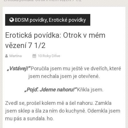
BDSM povídky
,
Erotické povídky
Erotická povídka: Otrok v mém
vězení 7 1/2
Martina
10 Roky Dříve
„Vstávej!“
Poručila jsem mu ještě ve dveřích, které
jsem nechala jsem je otevřené.
„Pojď. Jdeme nahoru!“
Křikla jsem.
Zvedl se, prošel kolem mě a šel nahoru. Zamkla
jsem sklep a šla za ním do kuchyně. Odemkla jsem
mu pás a sundala. ho.