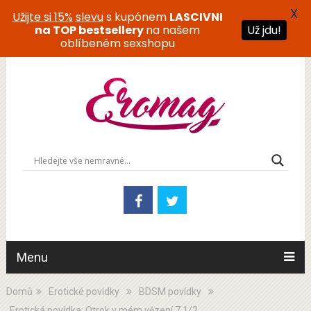
X
Užijte si 15%
slevu
s kupónem
LASCIVNI
na TOP bestsellery
na našem
Už jdu!
oblíbeném sexshopu
Menu
Domů
Erotické povídky
BDSM povídky
Erotická povídka: Otrok v mém vězení 7 1/2