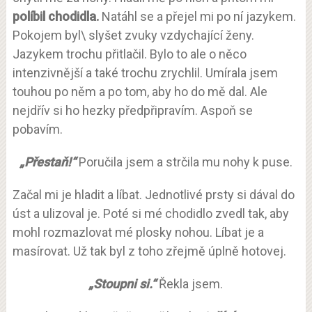
políbil chodidla.
Natáhl se a přejel mi po ní jazykem.
Pokojem byl\ slyšet zvuky vzdychající ženy.
Jazykem trochu přitlačil. Bylo to ale o něco
intenzivnější a také trochu zrychlil. Umírala jsem
touhou po něm a po tom, aby ho do mě dal. Ale
nejdřív si ho hezky předpřipravím. Aspoň se
pobavím.
„Přestaň!“
Poručila jsem a strčila mu nohy k puse.
Začal mi je hladit a líbat. Jednotlivé prsty si dával do
úst a ulizoval je. Poté si mé chodidlo zvedl tak, aby
mohl rozmazlovat mé plosky nohou. Líbat je a
masírovat. Už tak byl z toho zřejmě úplně hotovej.
„Stoupni si.“
Řekla jsem.