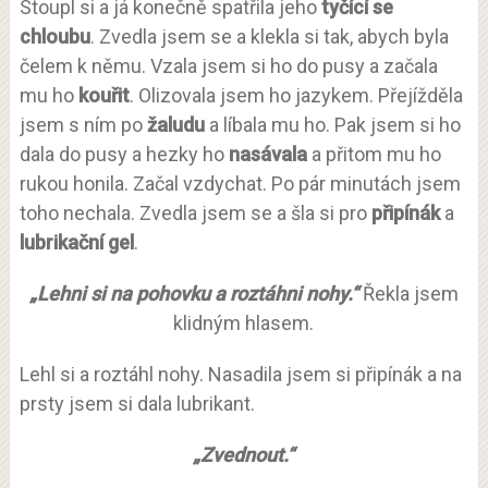
Stoupl si a já konečně spatřila jeho
tyčící se
chloubu
. Zvedla jsem se a klekla si tak, abych byla
čelem k němu. Vzala jsem si ho do pusy a začala
mu ho
kouřit
. Olizovala jsem ho jazykem. Přejížděla
jsem s ním po
žaludu
a líbala mu ho. Pak jsem si ho
dala do pusy a hezky ho
nasávala
a přitom mu ho
rukou honila. Začal vzdychat. Po pár minutách jsem
toho nechala. Zvedla jsem se a šla si pro
připínák
a
lubrikační gel
.
„Lehni si na pohovku a roztáhni nohy.“
Řekla jsem
klidným hlasem.
Lehl si a roztáhl nohy. Nasadila jsem si připínák a na
prsty jsem si dala lubrikant.
„Zvednout.“