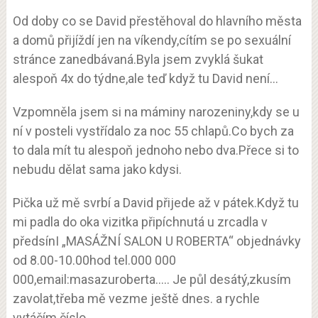
Od doby co se David přestěhoval do hlavního města
a domů přijíždí jen na víkendy,cítím se po sexuální
stránce zanedbávaná.Byla jsem zvyklá šukat
alespoň 4x do týdne,ale teď když tu David není…
Vzpomněla jsem si na máminy narozeniny,kdy se u
ní v posteli vystřídalo za noc 55 chlapů.Co bych za
to dala mít tu alespoň jednoho nebo dva.Přece si to
nebudu dělat sama jako kdysi.
Pička už mě svrbí a David přijede až v pátek.Když tu
mi padla do oka vizitka připíchnutá u zrcadla v
předsínI „MASÁŽNÍ SALON U ROBERTA“ objednávky
od 8.00-10.00hod tel.000 000
000,email:masazuroberta….. Je půl desátý,zkusím
zavolat,třeba mě vezme ještě dnes. a rychle
vytáčím číslo.