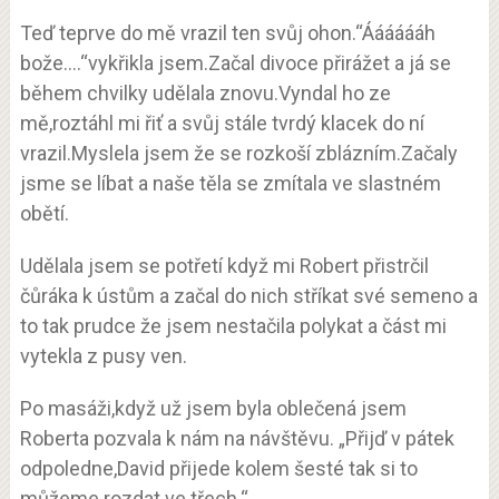
Teď teprve do mě vrazil ten svůj ohon.“Ááááááh
bože….“vykřikla jsem.Začal divoce přirážet a já se
během chvilky udělala znovu.Vyndal ho ze
mě,roztáhl mi řiť a svůj stále tvrdý klacek do ní
vrazil.Myslela jsem že se rozkoší zblázním.Začaly
jsme se líbat a naše těla se zmítala ve slastném
obětí.
Udělala jsem se potřetí když mi Robert přistrčil
čůráka k ústům a začal do nich stříkat své semeno a
to tak prudce že jsem nestačila polykat a část mi
vytekla z pusy ven.
Po masáži,když už jsem byla oblečená jsem
Roberta pozvala k nám na návštěvu. „Přijď v pátek
odpoledne,David přijede kolem šesté tak si to
můžeme rozdat ve třech.“