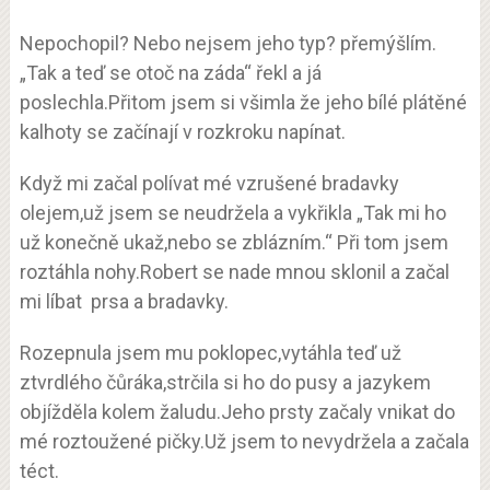
Nepochopil? Nebo nejsem jeho typ? přemýšlím.
„Tak a teď se otoč na záda“ řekl a já
poslechla.Přitom jsem si všimla že jeho bílé plátěné
kalhoty se začínají v rozkroku napínat.
Když mi začal polívat mé vzrušené bradavky
olejem,už jsem se neudržela a vykřikla „Tak mi ho
už konečně ukaž,nebo se zblázním.“ Při tom jsem
roztáhla nohy.Robert se nade mnou sklonil a začal
mi líbat prsa a bradavky.
Rozepnula jsem mu poklopec,vytáhla teď už
ztvrdlého čůráka,strčila si ho do pusy a jazykem
objížděla kolem žaludu.Jeho prsty začaly vnikat do
mé roztoužené pičky.Už jsem to nevydržela a začala
téct.