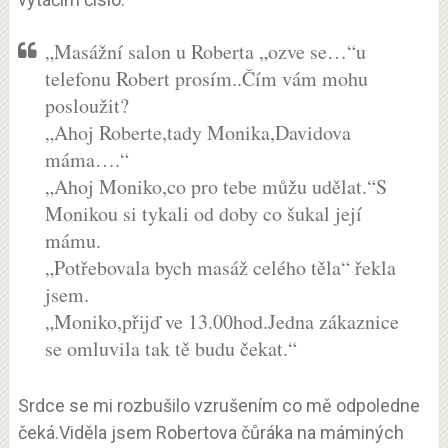
„Masážní salon u Roberta „ozve se…“u
telefonu Robert prosím..Čím vám mohu
posloužit?
„Ahoj Roberte,tady Monika,Davidova
máma….“
„Ahoj Moniko,co pro tebe můžu udělat.“S
Monikou si tykali od doby co šukal její
mámu.
„Potřebovala bych masáž celého těla“ řekla
jsem.
„Moniko,přijď ve 13.00hod.Jedna zákaznice
se omluvila tak tě budu čekat.“
Srdce se mi rozbušilo vzrušením co mě odpoledne
čeká.Viděla jsem Robertova čůráka na máminých