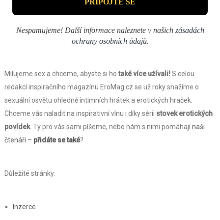
Nespamujeme! Další informace naleznete v našich
zásadách
ochrany osobních údajů
.
Milujeme sex a chceme, abyste si ho
také více užívali!
S celou
redakcí inspiračního magazínu EroMag.cz se už roky snažíme o
sexuální osvětu ohledně intimních hrátek a erotických hraček.
Chceme vás naladit na inspirativní vlnu i díky sérii
stovek erotických
povídek
. Ty pro vás sami píšeme, nebo nám s nimi pomáhají
naši
čtenáři –
přidáte se také
?
Důležité stránky:
Inzerce