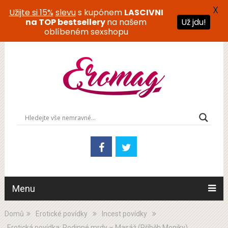
X
Užijte si 15%
slevu
s kupónem
LASCIVNI
Už jdu!
na TOP bestsellery
na našem
oblíbeném sexshopu
Menu
Domů
Erotické povídky
Incest povídky
Erotická povídka: Rodinné mrdy – Masáž (Příběh Moniky)