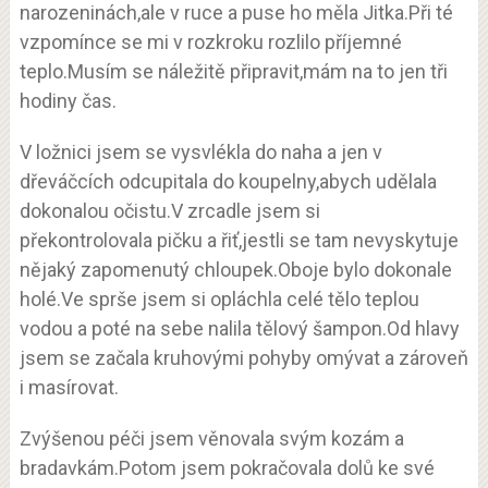
narozeninách,ale v ruce a puse ho měla Jitka.Při té
vzpomínce se mi v rozkroku rozlilo příjemné
teplo.Musím se náležitě připravit,mám na to jen tři
hodiny čas.
V ložnici jsem se vysvlékla do naha a jen v
dřeváčcích odcupitala do koupelny,abych udělala
dokonalou očistu.V zrcadle jsem si
překontrolovala pičku a řiť,jestli se tam nevyskytuje
nějaký zapomenutý chloupek.Oboje bylo dokonale
holé.Ve sprše jsem si opláchla celé tělo teplou
vodou a poté na sebe nalila tělový šampon.Od hlavy
jsem se začala kruhovými pohyby omývat a zároveň
i masírovat.
Zvýšenou péči jsem věnovala svým kozám a
bradavkám.Potom jsem pokračovala dolů ke své