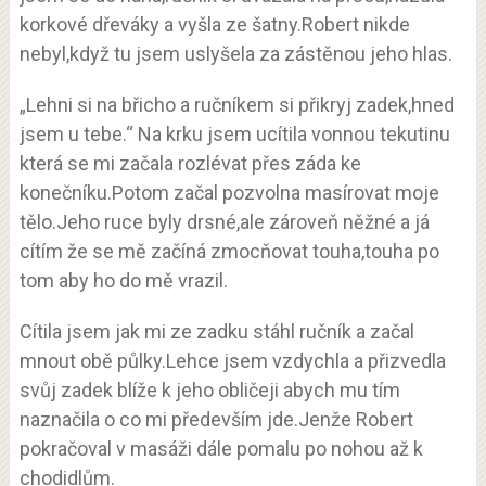
korkové dřeváky a vyšla ze šatny.Robert nikde
nebyl,když tu jsem uslyšela za zástěnou jeho hlas.
„Lehni si na břicho a ručníkem si přikryj zadek,hned
jsem u tebe.“ Na krku jsem ucítila vonnou tekutinu
která se mi začala rozlévat přes záda ke
konečníku.Potom začal pozvolna masírovat moje
tělo.Jeho ruce byly drsné,ale zároveň něžné a já
cítím že se mě začíná zmocňovat touha,touha po
tom aby ho do mě vrazil.
Cítila jsem jak mi ze zadku stáhl ručník a začal
mnout obě půlky.Lehce jsem vzdychla a přizvedla
svůj zadek blíže k jeho obličeji abych mu tím
naznačila o co mi především jde.Jenže Robert
pokračoval v masáži dále pomalu po nohou až k
chodidlům.