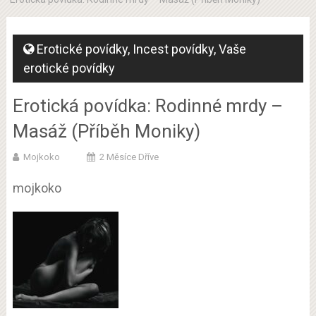
Erotické povídky
,
Incest povídky
,
Vaše
erotické povídky
Erotická povídka: Rodinné mrdy –
Masáž (Příběh Moniky)
Mojkoko
2 Měsíce Dříve
mojkoko