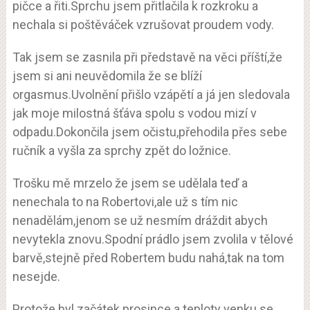
pičce a řiti.Sprchu jsem přitlačila k rozkroku a
nechala si poštěváček vzrušovat proudem vody.
Tak jsem se zasnila při představě na věci příští,že
jsem si ani neuvědomila že se blíží
orgasmus.Uvolnění přišlo vzápětí a já jen sledovala
jak moje milostná šťáva spolu s vodou mizí v
odpadu.Dokončila jsem očistu,přehodila přes sebe
ručník a vyšla za sprchy zpět do ložnice.
Trošku mě mrzelo že jsem se udělala teď a
nenechala to na Robertovi,ale už s tím nic
nenadělám,jenom se už nesmím dráždit abych
nevytekla znovu.Spodní prádlo jsem zvolila v tělové
barvě,stejně před Robertem budu nahá,tak na tom
nesejde.
Protože byl začátek prosince a teploty venku se