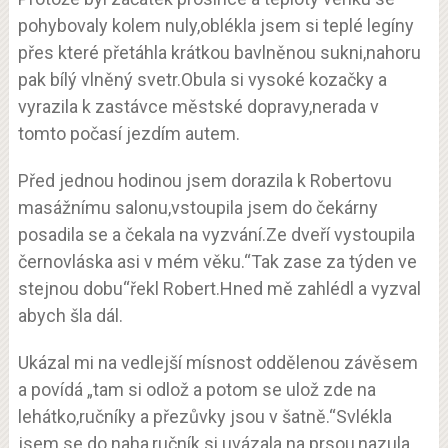
pohybovaly kolem nuly,oblékla jsem si teplé legíny
přes které přetáhla krátkou bavlněnou sukni,nahoru
pak bílý vlněný svetr.Obula si vysoké kozačky a
vyrazila k zastávce městské dopravy,nerada v
tomto počasí jezdím autem.
Před jednou hodinou jsem dorazila k Robertovu
masážnímu salonu,vstoupila jsem do čekárny
posadila se a čekala na vyzvání.Ze dveří vystoupila
černovláska asi v mém věku.“Tak zase za týden ve
stejnou dobu“řekl Robert.Hned mě zahlédl a vyzval
abych šla dál.
Ukázal mi na vedlejší mísnost oddělenou závěsem
a povídá „tam si odlož a potom se ulož zde na
lehátko,ručníky a přezůvky jsou v šatně.“Svlékla
jsem se do naha,ručník si uvázala na prsou,nazula