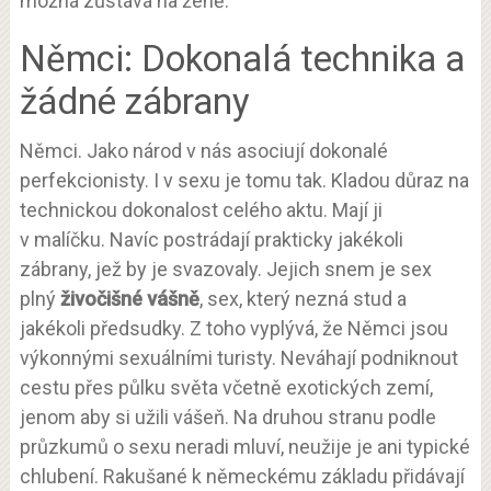
možná zůstává na ženě.
Němci: Dokonalá technika a
žádné zábrany
Němci. Jako národ v nás asociují dokonalé
perfekcionisty. I v sexu je tomu tak. Kladou důraz na
technickou dokonalost celého aktu. Mají ji
v malíčku. Navíc postrádají prakticky jakékoli
zábrany, jež by je svazovaly. Jejich snem je sex
plný
živočišné vášně
, sex, který nezná stud a
jakékoli předsudky. Z toho vyplývá, že Němci jsou
výkonnými sexuálními turisty. Neváhají podniknout
cestu přes půlku světa včetně exotických zemí,
jenom aby si užili vášeň. Na druhou stranu podle
průzkumů o sexu neradi mluví, neužije je ani typické
chlubení. Rakušané k německému základu přidávají