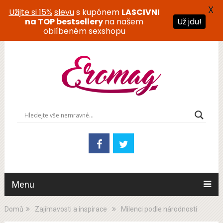
X
Užijte si 15%
slevu
s kupónem
LASCIVNI
na TOP bestsellery
na našem
Už jdu!
oblíbeném sexshopu
Menu
Domů
Zajímavosti a inspirace
Milenci podle národností