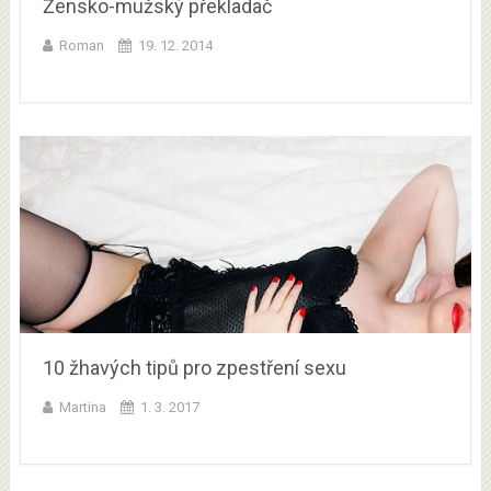
Žensko-mužský překladač
Roman
19. 12. 2014
10 žhavých tipů pro zpestření sexu
Martina
1. 3. 2017