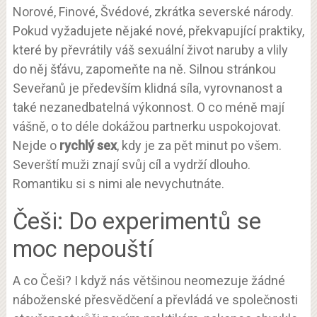
Norové, Finové, Švédové, zkrátka severské národy.
Pokud vyžadujete nějaké nové, překvapující praktiky,
které by převrátily váš sexuální život naruby a vlily
do něj šťávu, zapomeňte na ně. Silnou stránkou
Seveřanů je především klidná síla, vyrovnanost a
také nezanedbatelná výkonnost. O co méně mají
vášně, o to déle dokážou partnerku uspokojovat.
Nejde o
rychlý sex
, kdy je za pět minut po všem.
Severští muži znají svůj cíl a vydrží dlouho.
Romantiku si s nimi ale nevychutnáte.
Češi: Do experimentů se
moc nepouští
A co Češi? I když nás většinou neomezuje žádné
náboženské přesvědčení a převládá ve společnosti