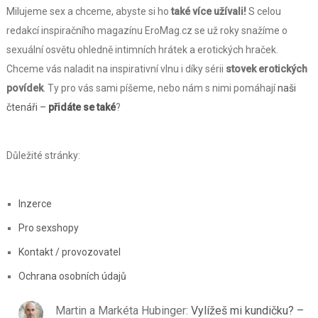
Milujeme sex a chceme, abyste si ho
také více užívali!
S celou
redakcí inspiračního magazínu EroMag.cz se už roky snažíme o
sexuální osvětu ohledně intimních hrátek a erotických hraček.
Chceme vás naladit na inspirativní vlnu i díky sérii
stovek erotických
povídek
. Ty pro vás sami píšeme, nebo nám s nimi pomáhají
naši
čtenáři –
přidáte se také
?
Důležité stránky:
Inzerce
Pro sexshopy
Kontakt / provozovatel
Ochrana osobních údajů
Martin a Markéta Hubinger
:
Vylížeš mi kundičku? –