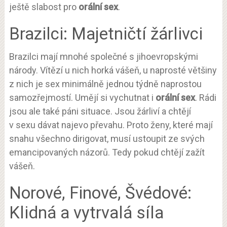
ještě slabost pro
orální sex
.
Brazilci: Majetničtí žárlivci
Brazilci mají mnohé společné s jihoevropskými
národy. Vítězí u nich horká vášeň, u naprosté většiny
z nich je sex minimálně jednou týdně naprostou
samozřejmostí. Umějí si vychutnat i
orální sex
. Rádi
jsou ale také páni situace. Jsou žárliví a chtějí
v sexu dávat najevo převahu. Proto ženy, které mají
snahu všechno dirigovat, musí ustoupit ze svých
emancipovaných názorů. Tedy pokud chtějí zažít
vášeň.
Norové, Finové, Švédové:
Klidná a vytrvalá síla