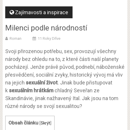
Zajímavosti a inspirace
Milenci podle národností
Roman
11 Roky Dříve
Svoji přirozenou potřebu, sex, provozují všechny
národy bez ohledu na to, z které části naší planety
pocházejí. Jenže právě původ, podnebí, náboženské
přesvědčení, sociální zvyky, historický vývoj má vliv
na jejich
sexuální život
. Jinak bude přistupovat
k
sexuálním hrátkám
chladný Seveřan ze
Skandinávie, jinak nažhavený Ital. Jak jsou na tom
různé národy se svojí sexualitou?
Obsah článku
[
Skrýt
]