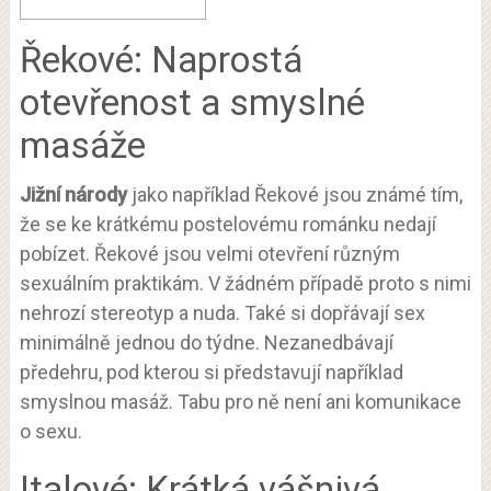
Řekové: Naprostá
otevřenost a smyslné
masáže
Jižní národy
jako například Řekové jsou známé tím,
že se ke krátkému postelovému románku nedají
pobízet. Řekové jsou velmi otevření různým
sexuálním praktikám. V žádném případě proto s nimi
nehrozí stereotyp a nuda. Také si dopřávají sex
minimálně jednou do týdne. Nezanedbávají
předehru, pod kterou si představují například
smyslnou masáž. Tabu pro ně není ani komunikace
o sexu.
Italové: Krátká vášnivá