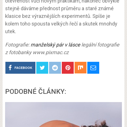
otevřenost vůči novým praktikám, nakonec obvykle
stejně dáváme přednost průměru a staré známé
klasice bez výraznějších experimentů. Spíše je
kolem toho spousta velkých řečí a skutek mnohdy
utek.
Fotografie:
manželský pár v lásce
legální fotografie
z fotobanky www.pixmac.cz
FACEBOOK
PODOBNÉ ČLÁNKY: