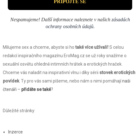
Nespamujeme! Další informace naleznete v našich
zásadách
ochrany osobních údajů
.
Milujeme sex a chceme, abyste si ho
také více užívali!
S celou
redakcí inspiračního magazínu EroMag.cz se už roky snažíme o
sexuální osvětu ohledně intimních hrátek a erotických hraček.
Chceme vás naladit na inspirativní vlnu i díky sérii
stovek erotických
povídek
. Ty pro vás sami píšeme, nebo nám s nimi pomáhají
naši
čtenáři –
přidáte se také
?
Důležité stránky:
Inzerce