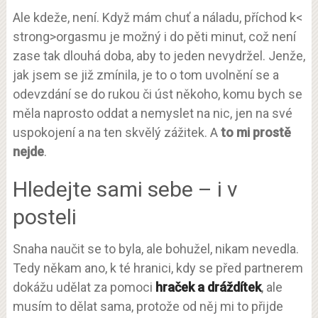
Ale kdeže, není. Když mám chuť a náladu, příchod k<
strong>orgasmu je možný i do pěti minut, což není
zase tak dlouhá doba, aby to jeden nevydržel. Jenže,
jak jsem se již zmínila, je to o tom uvolnění se a
odevzdání se do rukou či úst někoho, komu bych se
měla naprosto oddat a nemyslet na nic, jen na své
uspokojení a na ten skvělý zážitek. A
to mi prostě
nejde
.
Hledejte sami sebe – i v
posteli
Snaha naučit se to byla, ale bohužel, nikam nevedla.
Tedy někam ano, k té hranici, kdy se před partnerem
dokážu udělat za pomoci
hraček a dráždítek
, ale
musím to dělat sama, protože od něj mi to přijde