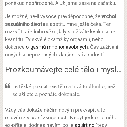
poněkud nepřirozené. A už jsme zase na začátku.
Je možné, ne-li vysoce pravděpodobné, že
vrchol
sexuálního života
a apetitu mne ještě čeká. Ten
rozkvět středního věku, kdy si užíváte kvalitu a ne
kvantitu. Ty skvělé okamžiky orgasmů, nebo
dokonce
orgasmů mnohonásobných
. Čas zažívání
nových a nepoznaných zkušeností a radostí.
Prozkoumávejte celé tělo i mysl…
Je těžké poznat své tělo a trvá to dlouho, než
se sžijete a poznáte dokonale.
Vždy vás dokáže něčím novým překvapit a to
mluvím z vlastní zkušenosti. Nebýt jednoho mého
ex-přítele, dodnes nevím, co je
squirting
(tedy