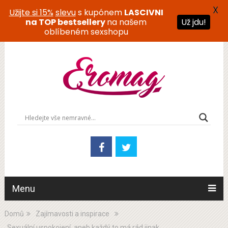
X
Užijte si 15%
slevu
s kupónem
LASCIVNI
na TOP bestsellery
na našem
Už jdu!
oblíbeném sexshopu
Menu
Domů
Zajímavosti a inspirace
Sexuální uspokojení, aneb každý to má rád jinak