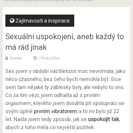
Zajímavosti a inspirace
Sexuální uspokojení, aneb každý to
má rád jinak
Roman
7 Roky Dříve
Sex jsem v období náctiletosti moc nevnímala, jako
něco úžasného, bez čeho bych nemohla být. Sice
sem tam nějaké ty záblesky byly, ale nebylo to ono.
Co za tím vězí, jsem odhalila až s prvním
orgasmem, kterého jsem dosáhla při spolupráci se
svým úplně
prvním vibrátorem
, a to mi bylo již 22
let.
Našla jsem tedy způsob, jak se
uspokojit tak
,
abych z toho měla co největší požitek.