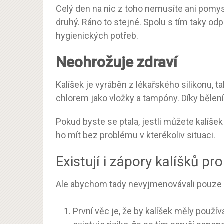
Celý den na nic z toho nemusíte ani pomysle
druhý. Ráno to stejné. Spolu s tím taky od
hygienických potřeb.
Neohrožuje zdraví
Kalíšek je vyráběn z lékařského silikonu, 
chlorem jako vložky a tampóny. Díky bělení
Pokud byste se ptala, jestli můžete kalíše
ho mít bez problému v kterékoliv situaci.
Existují i zápory kalíšků pr
Ale abychom tady nevyjmenovávali pouze k
První věc je, že by kalíšek měly použív