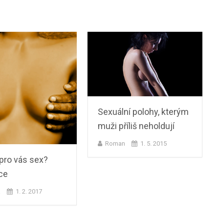
Sexuální polohy, kterým
muži příliš neholdují
Roman
1. 5. 2015
pro vás sex?
ce
a
1. 2. 2017