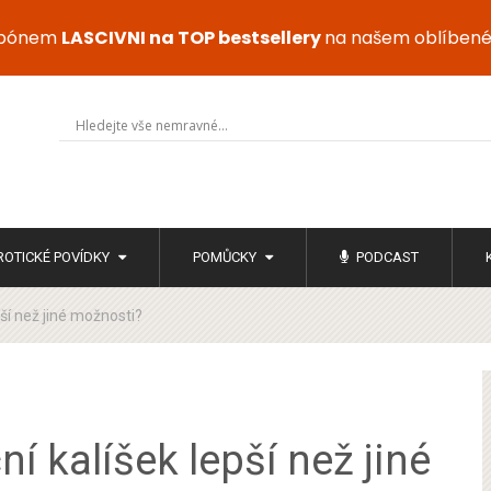
upónem
LASCIVNI na TOP bestsellery
na našem oblíben
ROTICKÉ POVÍDKY
POMŮCKY
PODCAST
ší než jiné možnosti?
í kalíšek lepší než jiné