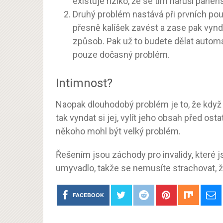
existuje riziko, že se tím naruší panen
Druhý problém nastává při prvních použ
přesně kalíšek zavést a zase pak vyndat
způsob. Pak už to budete dělat autom
pouze dočasný problém.
Intimnost?
Naopak dlouhodobý problém je to, že když 
tak vyndat si jej, vylít jeho obsah před os
někoho mohl být velký problém.
Řešením jsou záchody pro invalidy, které j
umyvadlo, takže se nemusíte strachovat, ž
FACEBOOK