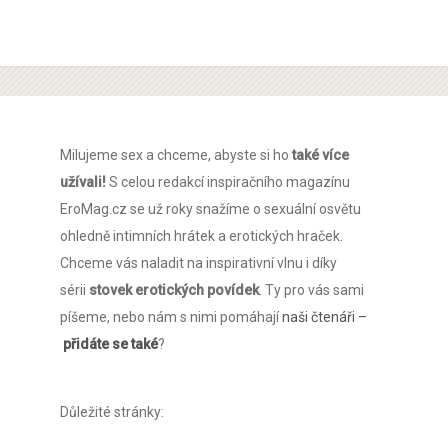
Milujeme sex a chceme, abyste si ho
také více
užívali!
S celou redakcí inspiračního magazínu
EroMag.cz se už roky snažíme o sexuální osvětu
ohledně intimních hrátek a erotických hraček.
Chceme vás naladit na inspirativní vlnu i díky
sérii
stovek erotických povídek
. Ty pro vás sami
píšeme, nebo nám s nimi pomáhají
naši čtenáři –
přidáte se také
?
Důležité stránky: