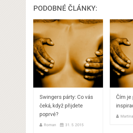
PODOBNÉ ČLÁNKY:
Swingers párty: Co vás
Čím je 
čeká, když přijdete
inspira
poprvé?
Martin
Roman
31. 5. 2015