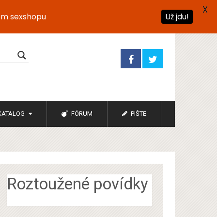
X
ém sexshopu
Už jdu!
KATALOG
FÓRUM
PIŠTE
Roztoužené povídky