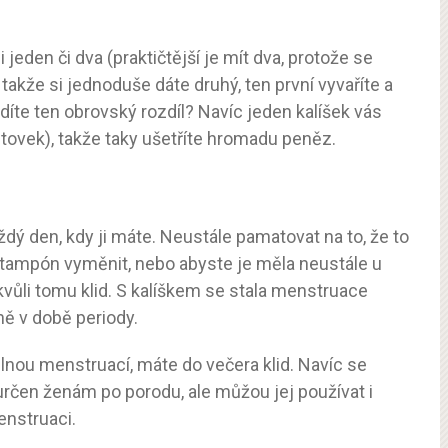
 jeden či dva (praktičtější je mít dva, protože se
 takže si jednoduše dáte druhý, ten první vyvaříte a
idíte ten obrovský rozdíl? Navíc jeden kalíšek vás
stovek), takže taky ušetříte hromadu peněz.
dý den, kdy ji máte. Neustále pamatovat na to, že to
 tampón vyměnit, nebo abyste je měla neustále u
ůli tomu klid. S kalíškem se stala menstruace
ně v době periody.
 silnou menstruací, máte do večera klid. Navíc se
e určen ženám po porodu, ale můžou jej používat i
enstruaci.