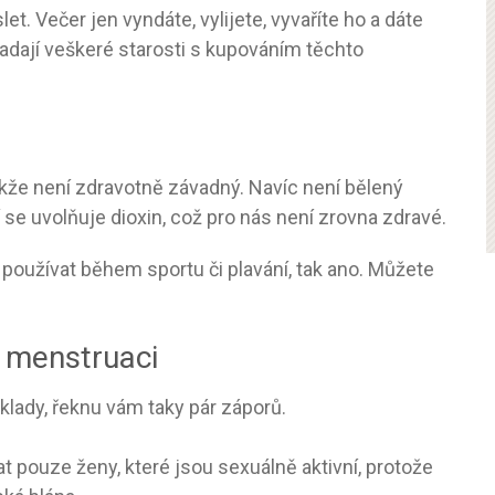
t. Večer jen vyndáte, vylijete, vyvaříte ho a dáte
padají veškeré starosti s kupováním těchto
takže není zdravotně závadný. Navíc není bělený
 se uvolňuje dioxin, což pro nás není zrovna zdravé.
k používat během sportu či plavání, tak ano. Můžete
o menstruaci
lady, řeknu vám taky pár záporů.
at pouze ženy, které jsou sexuálně aktivní, protože