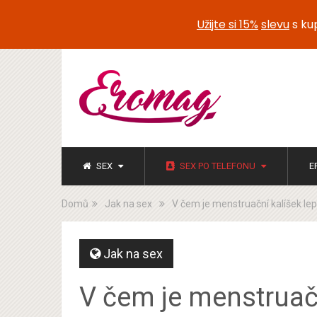
Užijte si 15%
slevu
s k
SEX
SEX PO TELEFONU
E
Domů
Jak na sex
V čem je menstruační kalíšek lep
Jak na sex
V čem je menstruačn