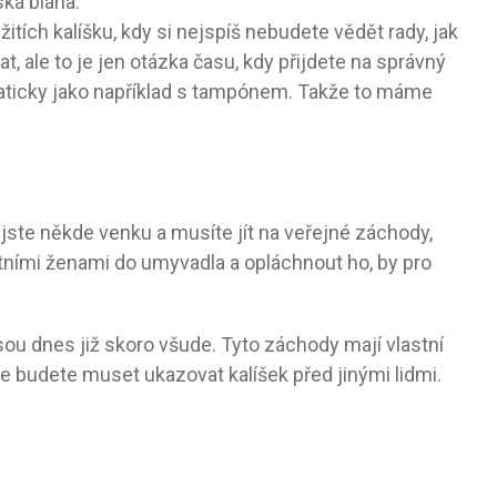
ská blána.
itích kalíšku, kdy si nejspíš nebudete vědět rady, jak
, ale to je jen otázka času, kdy přijdete na správný
aticky jako například s tampónem. Takže to máme
jste někde venku a musíte jít na veřejné záchody,
tatními ženami do umyvadla a opláchnout ho, by pro
sou dnes již skoro všude. Tyto záchody mají vlastní
e budete muset ukazovat kalíšek před jinými lidmi.