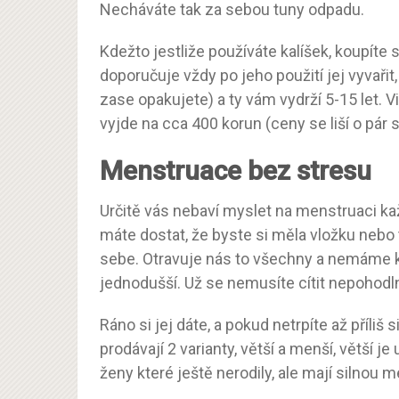
Necháváte tak za sebou tuny odpadu.
Kdežto jestliže používáte kalíšek, koupíte si
doporučuje vždy po jeho použití jej vyvařit,
zase opakujete) a ty vám vydrží 5-15 let. V
vyjde na cca 400 korun (ceny se liší o pár 
Menstruace bez stresu
Určitě vás nebaví myslet na menstruaci kaž
máte dostat, že byste si měla vložku nebo
sebe. Otravuje nás to všechny a nemáme kv
jednodušší. Už se nemusíte cítit nepohodl
Ráno si jej dáte, a pokud netrpíte až příliš
prodávají 2 varianty, větší a menší, větší j
ženy které ještě nerodily, ale mají silnou m