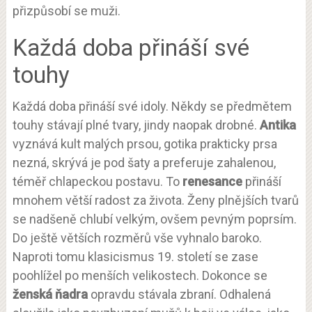
přizpůsobí se muži.
Každá doba přináší své
touhy
Každá doba přináší své idoly. Někdy se předmětem
touhy stávají plné tvary, jindy naopak drobné.
Antika
vyznává kult malých prsou, gotika prakticky prsa
nezná, skrývá je pod šaty a preferuje zahalenou,
téměř chlapeckou postavu. To
renesance
přináší
mnohem větší radost za života. Ženy plnějších tvarů
se nadšeně chlubí velkým, ovšem pevným poprsím.
Do ještě větších rozměrů vše vyhnalo baroko.
Naproti tomu klasicismus 19. století se zase
poohlížel po menších velikostech. Dokonce se
ženská ňadra
opravdu stávala zbraní. Odhalená