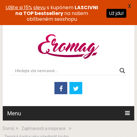
X
Užijte si 15%
slevu
s kupónem
LASCIVNI
na TOP bestsellery
na našem
Už jdu!
oblíbeném sexshopu
Menu
Domů
Zajímavosti a inspirace
Ženská ňadra jako předmět touhy