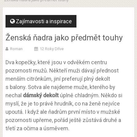
Zajímavosti a inspirace
Ženská ňadra jako předmět touhy
Roman
12 Roky Dříve
Dva kopečky, které jsou v odvěkém centru
pozornosti mužů. Někteří muži dávají přednost
menším citrónkům, jiní preferují plný dekolt
s balony. Sotva ale najdeme muže, kterého by
nechal
dámský dekolt
úplně chladným. Někdo si
myslí, že je to právě hrudník, co na ženě nejvíce
upoutá. I když ale ňadrům první místo v mužské
pozornosti upřeme, pořád ještě zůstává druhé a
třetí za očima a úsměvem.