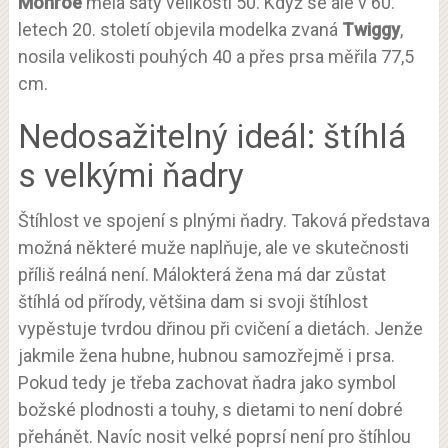
Monroe
měla šaty velikosti 50. Když se ale v 60.
letech 20. století objevila modelka zvaná
Twiggy
,
nosila velikosti pouhých 40 a přes prsa měřila 77,5
cm.
Nedosažitelný ideál: štíhlá
s velkými ňadry
Štíhlost ve spojení s plnými ňadry. Taková představa
možná některé muže naplňuje, ale ve skutečnosti
příliš reálná není. Málokterá žena má dar zůstat
štíhlá od přírody, většina dam si svoji štíhlost
vypěstuje tvrdou dřinou při cvičení a dietách. Jenže
jakmile žena hubne, hubnou samozřejmě i prsa.
Pokud tedy je třeba zachovat ňadra jako symbol
božské plodnosti a touhy, s dietami to není dobré
přehánět. Navíc nosit velké poprsí není pro štíhlou