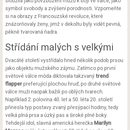
sloužila jako povzbuzení mužů k boji ve válce, jako
symbol svobody a zvýšení porodnosti. Vzpomeňte
si na obrazy z Francouzské revoluce, které
znázorňovaly ženy, jimž v dekoltu byly vidět pevná,
pěkně tvarovaná ňadra.
Střídání malých s velkými
Dvacáté století vystřídalo hned několik podob prsou
jako objektu mužského zájmu. Zatímco po první
světové válce móda diktovala takzvaný
trend
flapper
preferující plochou hruď, po druhé světové
válce muži naopak bažili po oblých tvarech.
Například 2. polovina 40. let a 50. léta 20. století
přinesla typ postavy zvaný přesýpací hodiny, tedy
velká plná prsa a úzký pas a široké plné boky.
Tehdejší idol, slavná americká herečka
Marilyn