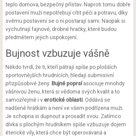
teplo domova, bezpečný přístav. Naproti tomu dobře
postavení muži nepotřebují cítit péči a potravu, díky
svému postavení se o ni postarají sami. Naopak si
vychutnají fajnové, drobné hračky, které budou
předmětem jejich uspokojení.
Bujnost vzbuzuje vášně
Někdo tvrdí, že ti, kteří pátrají spíše po plošších
sportovnějších hrudnících, hledají submisivní
přizpůsobivé ženy.
Bujné poprsí
asociuje mnohdy
vášnivou ženu, která si vědoma svých kvalit a to
samozřejmě i v
erotické oblasti
. Oddává se
nadšeně hrátkám a není ve všem podřízena muži.
Je schopna si dupnout a prosadit svou. Zatímco
dívka s plochým hrudníkem spíše vzbuzuje dojem
éterické víly, která chce být operovávaná a