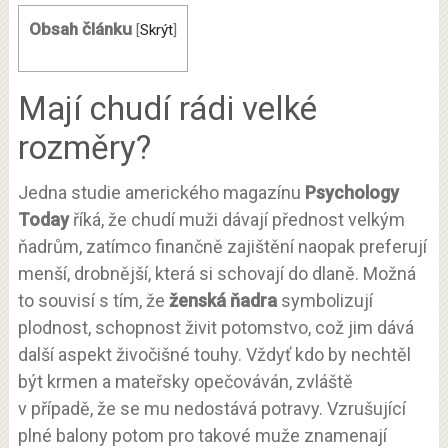
Obsah článku
[
Skrýt
]
Mají chudí rádi velké
rozměry?
Jedna studie amerického magazínu
Psychology
Today
říká, že chudí muži dávají přednost velkým
ňadrům, zatímco finančně zajištění naopak preferují
menší, drobnější, která si schovají do dlaně. Možná
to souvisí s tím, že
ženská ňadra
symbolizují
plodnost, schopnost živit potomstvo, což jim dává
další aspekt živočišné touhy. Vždyť kdo by nechtěl
být krmen a mateřsky opečováván, zvláště
v případě, že se mu nedostává potravy. Vzrušující
plné balony potom pro takové muže znamenají