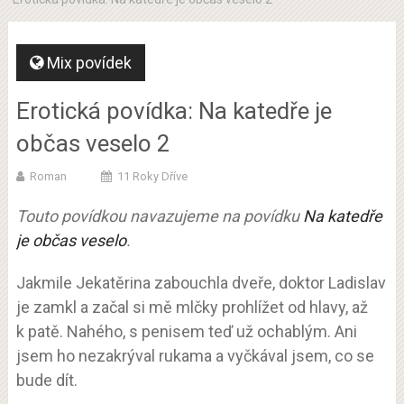
Mix povídek
Erotická povídka: Na katedře je
občas veselo 2
Roman
11 Roky Dříve
Touto povídkou navazujeme na povídku
Na katedře
je občas veselo
.
Jakmile Jekatěrina zabouchla dveře, doktor Ladislav
je zamkl a začal si mě mlčky prohlížet od hlavy, až
k patě. Nahého, s penisem teď už ochablým. Ani
jsem ho nezakrýval rukama a vyčkával jsem, co se
bude dít.