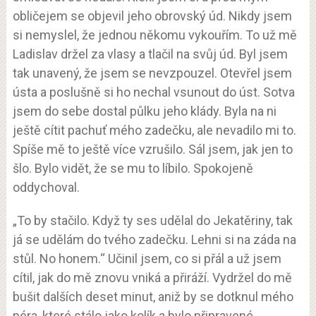
obličejem se objevil jeho obrovský úd. Nikdy jsem
si nemyslel, že jednou někomu vykouřím. To už mě
Ladislav držel za vlasy a tlačil na svůj úd. Byl jsem
tak unavený, že jsem se nevzpouzel. Otevřel jsem
ústa a poslušně si ho nechal vsunout do úst. Sotva
jsem do sebe dostal půlku jeho klády. Byla na ni
ještě cítit pachuť mého zadečku, ale nevadilo mi to.
Spíše mě to ještě více vzrušilo. Sál jsem, jak jen to
šlo. Bylo vidět, že se mu to líbilo. Spokojeně
oddychoval.
„To by stačilo. Když ty ses udělal do Jekatěriny, tak
já se udělám do tvého zadečku. Lehni si na záda na
stůl. No honem.“ Učinil jsem, co si přál a už jsem
cítil, jak do mě znovu vniká a přiráží. Vydržel do mě
bušit dalších deset minut, aniž by se dotknul mého
péra, které stálo jako kolík a bylo připravené