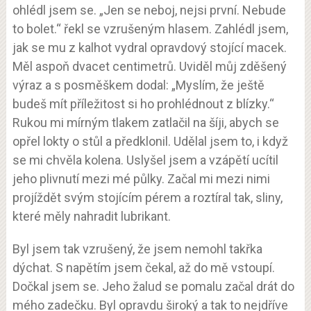
ohlédl jsem se. „Jen se neboj, nejsi první. Nebude
to bolet.“ řekl se vzrušeným hlasem. Zahlédl jsem,
jak se mu z kalhot vydral opravdový stojící macek.
Měl aspoň dvacet centimetrů. Uviděl můj zděšený
výraz a s posměškem dodal: „Myslím, že ještě
budeš mít příležitost si ho prohlédnout z blízky.“
Rukou mi mírným tlakem zatlačil na šíji, abych se
opřel lokty o stůl a předklonil. Udělal jsem to, i když
se mi chvěla kolena. Uslyšel jsem a vzápětí ucítil
jeho plivnutí mezi mé půlky. Začal mi mezi nimi
projíždět svým stojícím pérem a roztíral tak, sliny,
které měly nahradit lubrikant.
Byl jsem tak vzrušený, že jsem nemohl takřka
dýchat. S napětím jsem čekal, až do mě vstoupí.
Dočkal jsem se. Jeho žalud se pomalu začal drát do
mého zadečku. Byl opravdu široký a tak to nejdříve