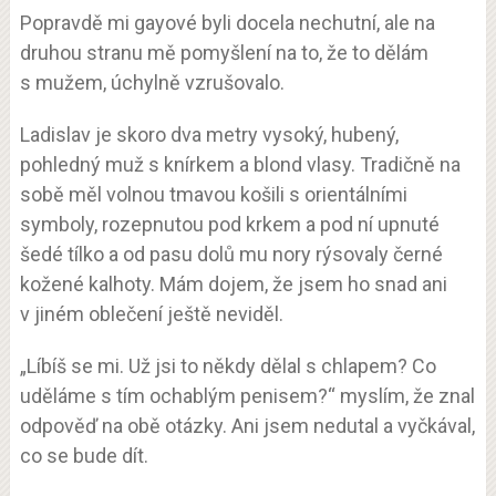
Popravdě mi gayové byli docela nechutní, ale na
druhou stranu mě pomyšlení na to, že to dělám
s mužem, úchylně vzrušovalo.
Ladislav je skoro dva metry vysoký, hubený,
pohledný muž s knírkem a blond vlasy. Tradičně na
sobě měl volnou tmavou košili s orientálními
symboly, rozepnutou pod krkem a pod ní upnuté
šedé tílko a od pasu dolů mu nory rýsovaly černé
kožené kalhoty. Mám dojem, že jsem ho snad ani
v jiném oblečení ještě neviděl.
„Líbíš se mi. Už jsi to někdy dělal s chlapem? Co
uděláme s tím ochablým penisem?“ myslím, že znal
odpověď na obě otázky. Ani jsem nedutal a vyčkával,
co se bude dít.