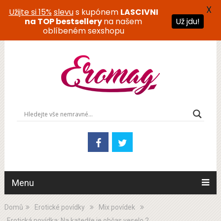
X
Užijte si 15%
slevu
s kupónem
LASCIVNI
Už jdu!
na TOP bestsellery
na našem
oblíbeném sexshopu
Menu
Domů
Erotické povídky
Mix povídek
Erotická povídka: Na katedře je občas veselo 2