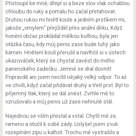
Přistoupil ke mně, dřepl si a beze slov vlak ochablou
chloubu do ruky a pomalu ho začal přetahovat.
Druhou rukou mi hnětl koule a jedním prstíkem mi,
jakože „omylem“ přejížděl přes anální dírku. Když
honění občas prokládal mělkou kuřbou, byla jen
otázka času, kdy můj penis zase bude tuhý jako
kámen. Hnětení koulí přerušil a navlhčil si v ústech
ukazováček, který se chystal zavést do mého
panenského zadečku. Jemně se dral dovnitř.
Popravdě ani jsem necítil nějaký velký odpor. To až
ve chvíli, když začal přidávat druhý a třetí prst. Byl to
příjemný tlak, který se dal snést. Zvrhle mě to
vzrušovalo a můj penis už zase nehnutě stál.
Najednou se vším přestal a vstal. Chytil mě za
rameno a otočil k sobě zády. Uslyšel jsem zvuk
rozepínání zipu u kalhot. Trochu mě vystrašilo a