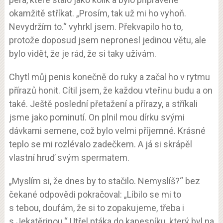
okamžitě stříkat. „Prosím, tak už mi ho vyhoň.
Nevydržím to.“ vyhrkl jsem. Překvapilo ho to,
protože doposud jsem nepronesl jedinou větu, ale
bylo vidět, že je rád, že si taky užívám.
Chytl můj penis konečně do ruky a začal ho v rytmu
přírazů honit. Cítil jsem, že každou vteřinu budu a on
také. Ještě poslední přetažení a přírazy, a stříkali
jsme jako pominutí. On plnil mou dírku svými
dávkami semene, což bylo velmi příjemné. Krásné
teplo se mi rozlévalo zadečkem. A já si skrápěl
vlastní hruď svým spermatem.
„Myslím si, že dnes by to stačilo. Nemyslíš?“ bez
čekané odpovědi pokračoval: „Líbilo se mi to
s tebou, doufám, že si to zopakujeme, třeba i
s Jekatěrinou.“ Utřel ptáka do kapesníku, který byl na