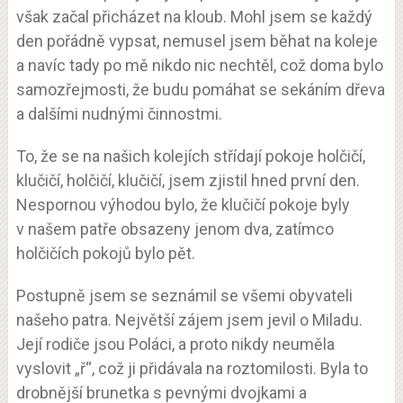
však začal přicházet na kloub. Mohl jsem se každý
den pořádně vypsat, nemusel jsem běhat na koleje
a navíc tady po mě nikdo nic nechtěl, což doma bylo
samozřejmosti, že budu pomáhat se sekáním dřeva
a dalšími nudnými činnostmi.
To, že se na našich kolejích střídají pokoje holčičí,
klučičí, holčičí, klučičí, jsem zjistil hned první den.
Nespornou výhodou bylo, že klučičí pokoje byly
v našem patře obsazeny jenom dva, zatímco
holčičích pokojů bylo pět.
Postupně jsem se seznámil se všemi obyvateli
našeho patra. Největší zájem jsem jevil o Miladu.
Její rodiče jsou Poláci, a proto nikdy neuměla
vyslovit „ř“, což ji přidávala na roztomilosti. Byla to
drobnější brunetka s pevnými dvojkami a