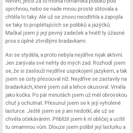
Nevím, jestli za to mohla romantika polibků pod
sprchnou, nebo se nade mnou prostě slitovala a
chtěla to taky. Ale už se znovu neodtrhla a zapojila
se taky to proplétajících se polibků a jazýčků.
Mačkal jsem ji její pevný zadeček a hnětl ty úžasné
prsa s úplně ztvrdlými bradavkami.
Asi se styděla, a proto nebyla nejdříve nijak aktivní.
Jen zarývala své nehty do mých zad. Rozhodl jsem
se, že si zaslouží nejdříve uspokojení jazykem, a tak
jsem se ústy přesouval níž. Nejdříve se zastavily na
bradavkách, které jsem sál a lehce okusoval. Vrněla
jako kočka. Po pár minutách jsem už měl obrovskou
chuť ji ochutnat. Přesunul jsem se k její vyholené
lasturce. Ještě jsem se ji ani nedotkl, ale už se
chvěla očekáváním. Přiblížil jsem k ní obličej a ucítil
tu omamnou vůni. Dlouze jsem políbil její lasturku a