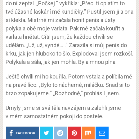
do ní zeptal. „Počkej.“ vykřikla: „Přeci ti oplatím to
tvé úžasné laskání mé kundičky.“ Pustil jsem ji a ona
si klekla. Mistrně mi začala honit penis a ústy
polykala obě moje varlata. Pak mě začala kouřit a
varlata hnětat. Cítil jsem, že každou chvíli se
udělám. „Už, už, vyndé… .“ Zarazila si můj penis do
krku, jak jen hluboko to šlo. Explodoval jsem rozkoší.
Polykala a sála, jak jen mohla. Byla mnou plna.
Ještě chvíli mi ho kouřila. Potom vstala a políbila mě
na pravé líco. „Bylo to nádherné, miláčku. Snad si to
brzo zopakujeme.“ „Rozhodně,“ prohlásil jsem.
Umyly jsme si svá těla navzájem a zalehli jsme
v mém samostatném pokoji do postele.
FACEBOOK