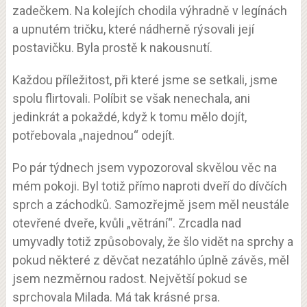
zadečkem. Na kolejích chodila výhradně v legínách
a upnutém tričku, které nádherně rýsovali její
postavičku. Byla prostě k nakousnutí.
Každou příležitost, při které jsme se setkali, jsme
spolu flirtovali. Políbit se však nenechala, ani
jedinkrát a pokaždé, když k tomu mělo dojít,
potřebovala „najednou“ odejít.
Po pár týdnech jsem vypozoroval skvělou věc na
mém pokoji. Byl totiž přímo naproti dveří do dívčích
sprch a záchodků. Samozřejmě jsem měl neustále
otevřené dveře, kvůli „větrání“. Zrcadla nad
umyvadly totiž způsobovaly, že šlo vidět na sprchy a
pokud některé z děvčat nezatáhlo úplně závěs, měl
jsem nezměrnou radost. Největší pokud se
sprchovala Milada. Má tak krásné prsa.