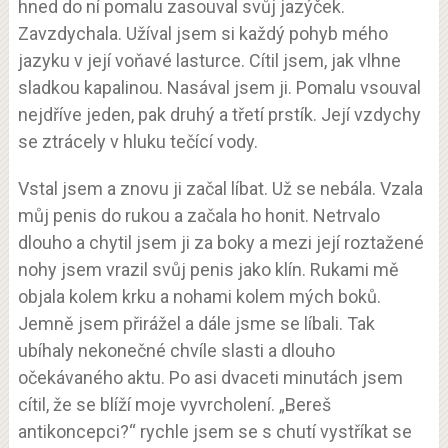
hned do ní pomalu zasouval svůj jazýček.
Zavzdychala. Užíval jsem si každý pohyb mého
jazyku v její voňavé lasturce. Cítil jsem, jak vlhne
sladkou kapalinou. Nasával jsem ji. Pomalu vsouval
nejdříve jeden, pak druhý a třetí prstík. Její vzdychy
se ztrácely v hluku tečící vody.
Vstal jsem a znovu ji začal líbat. Už se nebála. Vzala
můj penis do rukou a začala ho honit. Netrvalo
dlouho a chytil jsem ji za boky a mezi její roztažené
nohy jsem vrazil svůj penis jako klín. Rukami mě
objala kolem krku a nohami kolem mých boků.
Jemně jsem přirážel a dále jsme se líbali. Tak
ubíhaly nekonečné chvíle slasti a dlouho
očekávaného aktu. Po asi dvaceti minutách jsem
cítil, že se blíží moje vyvrcholení. „Bereš
antikoncepci?“ rychle jsem se s chutí vystříkat se