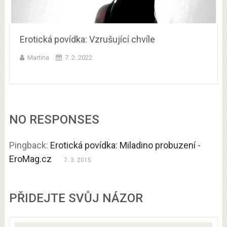
Erotická povídka: Vzrušující chvíle
Martina
7. 2. 2022
NO RESPONSES
Pingback:
Erotická povídka: Miladino probuzení -
EroMag.cz
7. 3. 2015
PŘIDEJTE SVŮJ NÁZOR