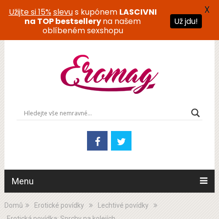
X
Užijte si 15%
slevu
s kupónem
LASCIVNI
Už jdu!
na TOP bestsellery
na našem
oblíbeném sexshopu
Menu
Domů
Erotické povídky
Lechtivé povídky
Erotická povídka: Sprchy na kolejích