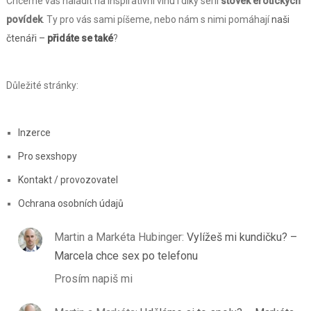
Chceme vás naladit na inspirativní vlnu i díky sérii
stovek erotických
povídek
. Ty pro vás sami píšeme, nebo nám s nimi pomáhají
naši
čtenáři –
přidáte se také
?
Důležité stránky:
Inzerce
Pro sexshopy
Kontakt / provozovatel
Ochrana osobních údajů
Martin a Markéta Hubinger
:
Vylížeš mi kundičku? –
Marcela chce sex po telefonu
Prosím napiš mi