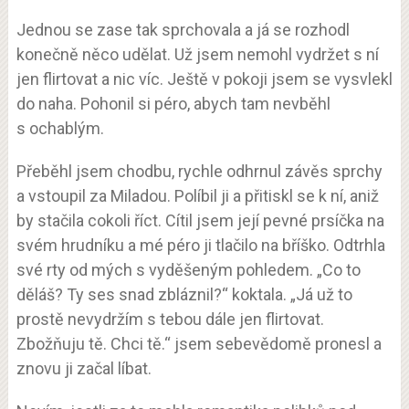
Jednou se zase tak sprchovala a já se rozhodl
konečně něco udělat. Už jsem nemohl vydržet s ní
jen flirtovat a nic víc. Ještě v pokoji jsem se vysvlekl
do naha. Pohonil si péro, abych tam nevběhl
s ochablým.
Přeběhl jsem chodbu, rychle odhrnul závěs sprchy
a vstoupil za Miladou. Políbil ji a přitiskl se k ní, aniž
by stačila cokoli říct. Cítil jsem její pevné prsíčka na
svém hrudníku a mé péro ji tlačilo na bříško. Odtrhla
své rty od mých s vyděšeným pohledem. „Co to
děláš? Ty ses snad zbláznil?“ koktala. „Já už to
prostě nevydržím s tebou dále jen flirtovat.
Zbožňuju tě. Chci tě.“ jsem sebevědomě pronesl a
znovu ji začal líbat.