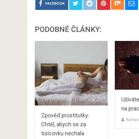
FACEBOOK
PODOBNÉ ČLÁNKY:
Užíváte
na prac
Zpověď prostitutky:
Roman
Chtěl, abych se za
tisícovku nechala