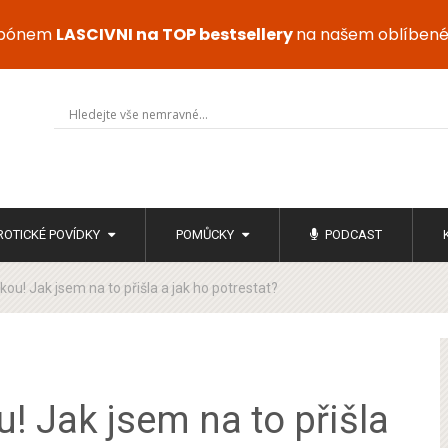
upónem
LASCIVNI na TOP bestsellery
na našem oblíben
ROTICKÉ POVÍDKY
POMŮCKY
PODCAST
kou! Jak jsem na to přišla a jak ho potrestat?
u! Jak jsem na to přišla