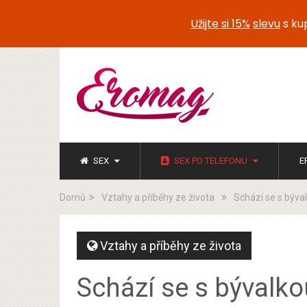
Užijte si 15%
slevu
s k
SEX
SEX PO TELEFONU
E
Domů
Vztahy a příběhy ze života
Schází se s býval
Vztahy a příběhy ze života
Schází se s bývalko