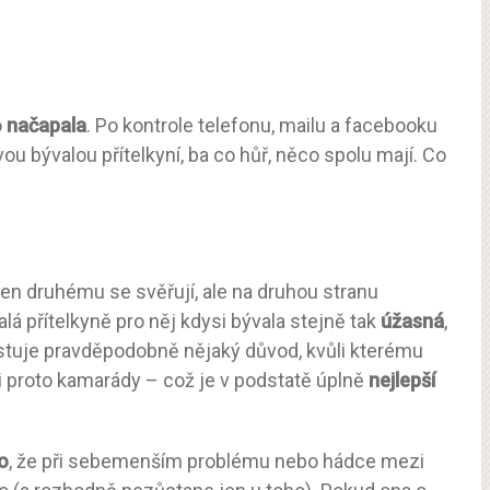
o
načapala
. Po kontrole telefonu, mailu a facebooku
vou bývalou přítelkyní, ba co hůř, něco spolu mají. Co
eden druhému se svěřují, ale na druhou stranu
alá přítelkyně pro něj kdysi bývala stejně tak
úžasná
,
istuje pravděpodobně nějaký důvod, kvůli kterému
i proto kamarády – což je v podstatě úplně
nejlepší
ko
, že při sebemenším problému nebo hádce mezi