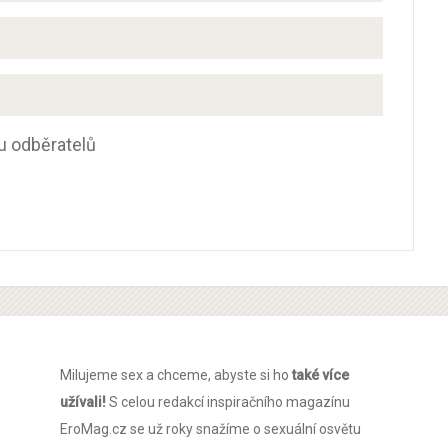
u odběratelů
Milujeme sex a chceme, abyste si ho
také více
užívali!
S celou redakcí inspiračního magazínu
EroMag.cz se už roky snažíme o sexuální osvětu