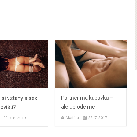
Partner má kapavku –
 si vztahy a sex
ale de ode mě
ovišti?
Martina
22. 7. 2017
7. 8. 2019