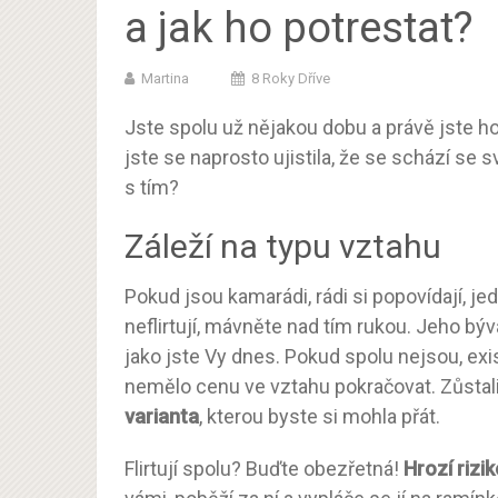
a jak ho potrestat?
Martina
8 Roky Dříve
Jste spolu už nějakou dobu a právě jste h
jste se naprosto ujistila, že se schází se s
s tím?
Záleží na typu vztahu
Pokud jsou kamarádi, rádi si popovídají, j
neflirtují, mávněte nad tím rukou. Jeho býv
jako jste Vy dnes. Pokud spolu nejsou, ex
nemělo cenu ve vztahu pokračovat. Zůstal
varianta
, kterou byste si mohla přát.
Flirtují spolu? Buďte obezřetná!
Hrozí rizi