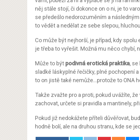
vámi, poběží za ní a vypláče se jí na ramí
něj stále stojí, či dokonce on o ni, je to va
se předešlo nedorozuměním a následným z
to vědět a nedělat ze sebe slepou, hlucho
Co může být nejhorší, je případ, kdy spolu
je třeba to vyřešit. Možná mu něco chybí, n
Může to být
podivná erotická praktika
, se
sladké láskyplné řečičky, plné pochopení a
to on jistě také nemůže…protože to ONA h
Takže zvažte pro a proti, pokud uvážíte, ž
zachovat, určete si pravidla a mantinely, př
Pokud již nedokážete příteli důvěřovat, bu
hodně bolí, ale na druhou stranu, kde se j