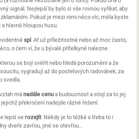
nko (a rozhodně nezůstane jen u toho). Pokud ona o
rovný signál. Nejlepší by bylo si vše rovnou vyříkat, aby
klamáním. Pokud je mezi nimi něco víc, měla byste
u a hlavně hloupou husu.
 evidentně
spí
. Ať už příležitostně nebo až moc často,
ěco, o čem ví, že u bývalé přítelkyně nalezne.
 kterou se bojí svěřit nebo hledá porozumění a že
 soucitu, vygradují až do postelových radovánek, za
o svedla.
e vztah má
nadále cenu
a budoucnost a stojí za to jej
i jejichž překročení nadejde rázné řešení.
de lepší se
rozejít
. Někdy je to těžké a třeba to i
edny dveře zavřou, jiné se otevřou…