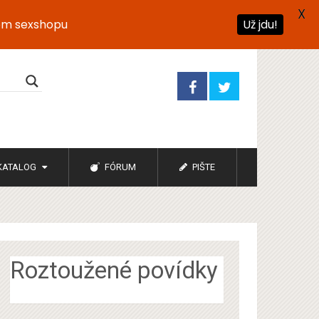
X
ém sexshopu
Už jdu!
KATALOG
FÓRUM
PIŠTE
Roztoužené povídky