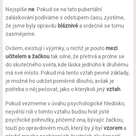
Nejspíše
ne
. Pokud se na tato pubertální
zaláskování podíváme s odstupem času, zjistíme,
že jsme byly opravdu
bláznivé
a srdečně se tomu
zasmějeme.
Ovšem, existují i výjimky, u nichž je pouto
mezi
učitelem a žačkou
tak silné, že přetrvá a prolne se
do skutečného světa, kde láska jednoho k druhému
má své místo. Pokud má tento vztah pevné základy,
je možné ho udržet poměrně dlouho, avšak je
potřeba o něj pečovat, jako o kterýkoli jiný
vztah
.
Pokud vezmeme v úvahu psychologické hledisko,
největší roli v tomto vztahu budou hrát jisté
psychické pohnutky, přičemž ona, bývajíc žačkou,
touží po opravdovém muži, který by jí byl
vzorem
a