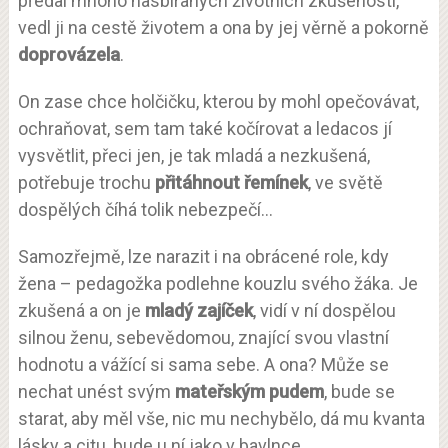
předal mnoho nasbíraných životních zkušeností,
vedl ji na cestě životem a ona by jej věrně a pokorně
doprovázela
.
On zase chce holčičku, kterou by mohl opečovávat,
ochraňovat, sem tam také kočírovat a ledacos jí
vysvětlit, přeci jen, je tak mladá a nezkušená,
potřebuje trochu
přitáhnout řemínek
, ve světě
dospělých číhá tolik nebezpečí…
Samozřejmě, lze narazit i na obrácené role, kdy
žena – pedagožka podlehne kouzlu svého žáka. Je
zkušená a on je
mladý zajíček
, vidí v ní dospělou
silnou ženu, sebevědomou, znající svou vlastní
hodnotu a vážící si sama sebe. A ona? Může se
nechat unést svým
mateřským pudem
, bude se
starat, aby měl vše, nic mu nechybělo, dá mu kvanta
lásky a citu, bude u ní jako v bavlnce.