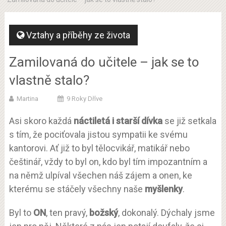
Vztahy a příběhy ze života
Zamilovaná do učitele – jak se to
vlastně stalo?
Martina
9 Roky Dříve
Asi skoro každá
náctiletá i starší dívka
se již setkala
s tím, že pociťovala jistou sympatii ke svému
kantorovi. Ať již to byl tělocvikář, matikář nebo
češtinář, vždy to byl on, kdo byl tím impozantním a
na němž ulpíval všechen náš zájem a onen, ke
kterému se stáčely všechny naše
myšlenky
.
Byl to
ON
, ten pravý,
božský
, dokonalý. Dýchaly jsme