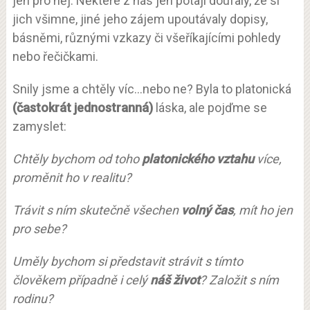
jen pro něj. Některé z nás jen potají doufaly, že si
jich všimne, jiné jeho zájem upoutávaly dopisy,
básněmi, různými vzkazy či všeříkajícími pohledy
nebo řečičkami.
Snily jsme a chtěly víc…nebo ne? Byla to platonická
(častokrát jednostranná)
láska, ale pojďme se
zamyslet:
Chtěly bychom od toho
platonického vztahu
více,
proměnit ho v realitu?
Trávit s ním skutečně všechen
volný čas
, mít ho jen
pro sebe?
Uměly bychom si představit strávit s tímto
člověkem případně i celý
náš život
? Založit s ním
rodinu?