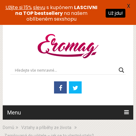
X
Užijte si 15%
slevu
s kupónem
LASCIVNI
na TOP bestsellery
na našem
Už jdu!
oblíbeném sexshopu
Menu
Domů
Vztahy a příběhy ze života
Zamilovaná do učitele – jak se to vlastně stalo?