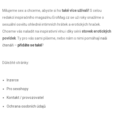
Milujeme sex a chceme, abyste si ho
také více užívali!
S celou
redakcí inspiračního magazínu EroMag.cz se už roky snažíme o
sexuální osvětu ohledně intimních hrátek a erotických hraček.
Chceme vás naladit na inspirativní vlnu i díky sérii
stovek erotických
povídek
. Ty pro vás sami píšeme, nebo nám s nimi pomáhají
naši
čtenáři –
přidáte se také
?
Důležité stránky:
Inzerce
Pro sexshopy
Kontakt / provozovatel
Ochrana osobních údajů