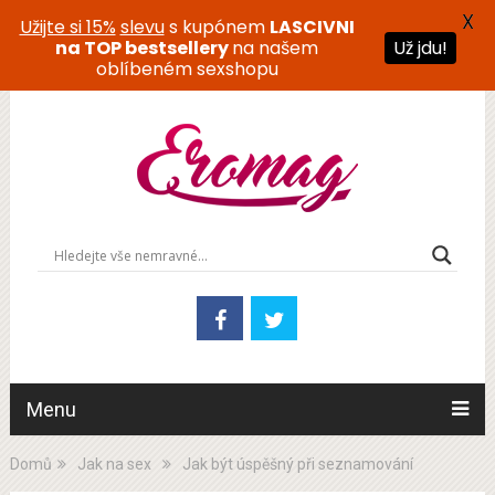
X
Užijte si 15%
slevu
s kupónem
LASCIVNI
na TOP bestsellery
na našem
Už jdu!
oblíbeném sexshopu
Menu
Domů
Jak na sex
Jak být úspěšný při seznamování