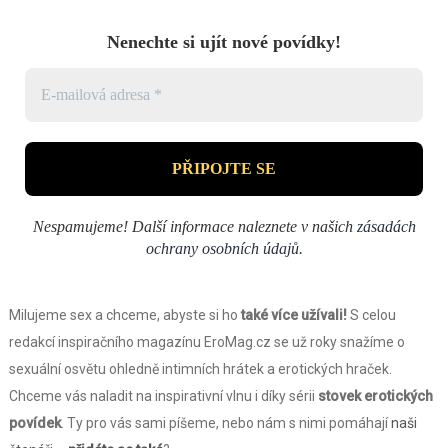
Nenechte si ujít nové povídky!
Nespamujeme! Další informace naleznete v našich
zásadách
ochrany osobních údajů
.
Milujeme sex a chceme, abyste si ho
také více užívali!
S celou
redakcí inspiračního magazínu EroMag.cz se už roky snažíme o
sexuální osvětu ohledně intimních hrátek a erotických hraček.
Chceme vás naladit na inspirativní vlnu i díky sérii
stovek erotických
povídek
. Ty pro vás sami píšeme, nebo nám s nimi pomáhají
naši